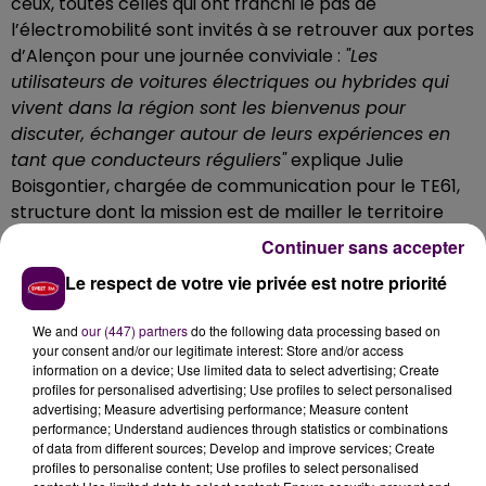
ceux, toutes celles qui ont franchi le pas de
l’électromobilité sont invités à se retrouver aux portes
d’Alençon pour une journée conviviale :
"Les
utilisateurs de voitures électriques ou hybrides qui
vivent dans la région sont les bienvenus pour
discuter, échanger autour de leurs expériences en
tant que conducteurs réguliers"
explique Julie
Boisgontier, chargée de communication pour le TE61,
structure dont la mission est de mailler le territoire
ornais en bornes de rechargement électriques.
Continuer sans accepter
Une balade électrique
Le respect de votre vie privée est notre priorité
Au programme donc : un rassemblement de véhicules
We and
our (447) partners
do the following data processing based on
électriques et hybrides -Renault Zoé, Nissan Leaf,
your consent and/or our legitimate interest: Store and/or access
Tesla Model S…- au départ de la
"Maison de l’énergie"
information on a device; Use limited data to select advertising; Create
située à Valframbert.
"De 9h à 17h, tout le monde
profiles for personalised advertising; Use profiles to select personalised
advertising; Measure advertising performance; Measure content
embarquera pour une balade d’environ 80
performance; Understand audiences through statistics or combinations
kilomètres rythmée par des animations, des jeux, une
of data from different sources; Develop and improve services; Create
découverte du patrimoine local"
explique Julie
profiles to personalise content; Use profiles to select personalised