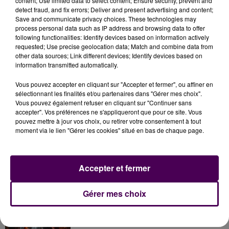
content; Use limited data to select content; Ensure security, prevent and
Boisgontier. La journée est gratuite et ouverte, on
detect fraud, and fix errors; Deliver and present advertising and content;
l’aura compris,
"à tous les conducteurs branchés"
Save and communicate privacy choices. These technologies may
mais sur réservation au 02 33 32 83 13 ou en écrivant à
process personal data such as IP address and browsing data to offer
following functionalities: Identify devices based on information actively
communication@te61.fr
avant le 17 mai.
requested; Use precise geolocation data; Match and combine data from
other data sources; Link different devices; Identify devices based on
information transmitted automatically.
Vous pouvez accepter en cliquant sur "Accepter et fermer", ou affiner en
sélectionnant les finalités et/ou partenaires dans "Gérer mes choix".
Vous pouvez également refuser en cliquant sur "Continuer sans
accepter". Vos préférences ne s'appliqueront que pour ce site. Vous
pouvez mettre à jour vos choix, ou retirer votre consentement à tout
moment via le lien "Gérer les cookies" situé en bas de chaque page.
À LA UNE
Accepter et fermer
7 août 2026
Gérer mes choix
Gagnez vos pass pour le V and B Fest' 2026 !