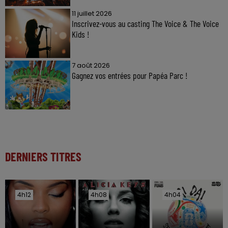
11 juillet 2026
Inscrivez-vous au casting The Voice & The Voice
Kids !
7 août 2026
Gagnez vos entrées pour Papéa Parc !
DERNIERS TITRES
4h12
4h12
4h08
4h08
4h04
4h04