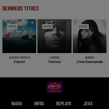
DERNIERS TITRES
21h03
21h03
21h00
21h00
20h57
20h57
JEREMY FREROT
LOREEN
AMBRE
Frerot
Tattoo
J'me Demande
RADIO
INFOS
REPLAYS
JEUX