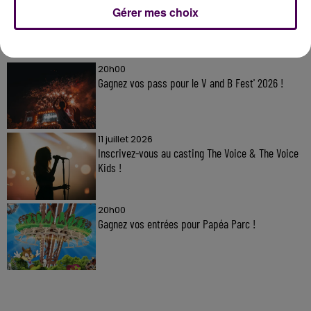
Gérer mes choix
À LA UNE
20h00
Gagnez vos pass pour le V and B Fest' 2026 !
11 juillet 2026
Inscrivez-vous au casting The Voice & The Voice
Kids !
20h00
Gagnez vos entrées pour Papéa Parc !