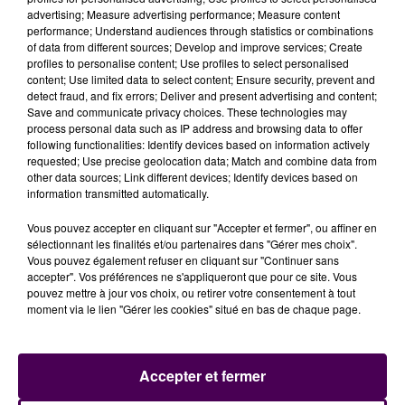
en proposant toujours aux exploitants de manèges de
advertising; Measure advertising performance; Measure content
performance; Understand audiences through statistics or combinations
s’installer dans la zone du Panorama.
of data from different sources; Develop and improve services; Create
profiles to personalise content; Use profiles to select personalised
#feteforaine
Le Préfet a tenu, avec le Maire du
content; Use limited data to select content; Ensure security, prevent and
#Mans
S. Le Foll, une conférence de presse pour
detect fraud, and fix errors; Deliver and present advertising and content;
faire le point sur les événements du jour. Il a salué
Save and communicate privacy choices. These technologies may
process personal data such as IP address and browsing data to offer
l'efficacité de l'engagement des forces de l'ordre et
following functionalities: Identify devices based on information actively
des pompiers. Il a rappelé que l'usage de la
requested; Use precise geolocation data; Match and combine data from
violence ne saurait être toléré
other data sources; Link different devices; Identify devices based on
information transmitted automatically.
pic.twitter.com/AvykMORnwH
— Préfet de la Sarthe (@Prefet72)
25 mars 2019
Vous pouvez accepter en cliquant sur "Accepter et fermer", ou affiner en
sélectionnant les finalités et/ou partenaires dans "Gérer mes choix".
Vous pouvez également refuser en cliquant sur "Continuer sans
accepter". Vos préférences ne s'appliqueront que pour ce site. Vous
pouvez mettre à jour vos choix, ou retirer votre consentement à tout
moment via le lien "Gérer les cookies" situé en bas de chaque page.
Accepter et fermer