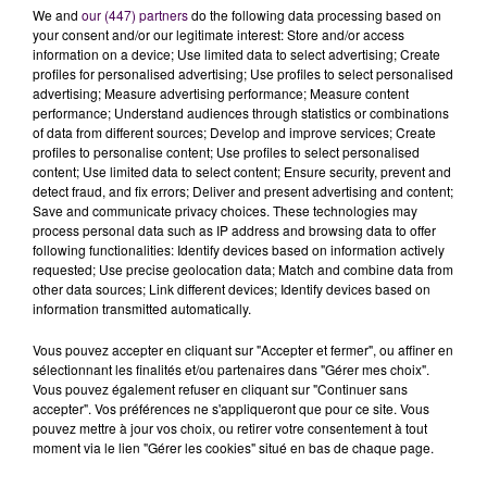
We and
our (447) partners
do the following data processing based on
your consent and/or our legitimate interest: Store and/or access
information on a device; Use limited data to select advertising; Create
profiles for personalised advertising; Use profiles to select personalised
advertising; Measure advertising performance; Measure content
performance; Understand audiences through statistics or combinations
of data from different sources; Develop and improve services; Create
profiles to personalise content; Use profiles to select personalised
content; Use limited data to select content; Ensure security, prevent and
À LA UNE
detect fraud, and fix errors; Deliver and present advertising and content;
Save and communicate privacy choices. These technologies may
process personal data such as IP address and browsing data to offer
31 juillet 2026
following functionalities: Identify devices based on information actively
Gagnez vos entrées à Terra Botanica !
requested; Use precise geolocation data; Match and combine data from
other data sources; Link different devices; Identify devices based on
information transmitted automatically.
Vous pouvez accepter en cliquant sur "Accepter et fermer", ou affiner en
11 juillet 2026
sélectionnant les finalités et/ou partenaires dans "Gérer mes choix".
Inscrivez-vous au casting The Voice & The Voice
Vous pouvez également refuser en cliquant sur "Continuer sans
Kids !
accepter". Vos préférences ne s'appliqueront que pour ce site. Vous
pouvez mettre à jour vos choix, ou retirer votre consentement à tout
moment via le lien "Gérer les cookies" situé en bas de chaque page.
4 août 2026
Honfleur : réouverture du quai Sainte-Catherine le