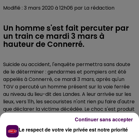
Modifié : 3 mars 2020 à 12h06 par La rédaction
Un homme s'est fait percuter par
un train ce mardi 3 mars à
hauteur de Connerré.
Suicide ou accident, l'enquête permettra sans doute
de le déterminer : gendarmes et pompiers ont été
appelés à Connerré, ce mardi 3 mars, après qu'un
TGV a percuté un homme présent sur la voie ferrée
au niveau du lieu-dit des Landes. A leur arrivée sur les
lieux, vers 11h, les secouristes n'ont rien pu faire d'autre
que déclarer la victime décédée. Le choc s'est produit
sur la ligne à grande vitesse Paris - Bretagne.
Continuer sans accepter
Le respect de votre vie privée est notre priorité