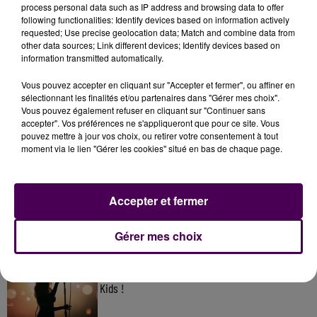
process personal data such as IP address and browsing data to offer
following functionalities: Identify devices based on information actively
requested; Use precise geolocation data; Match and combine data from
other data sources; Link different devices; Identify devices based on
information transmitted automatically.
Vous pouvez accepter en cliquant sur "Accepter et fermer", ou affiner en
sélectionnant les finalités et/ou partenaires dans "Gérer mes choix".
Vous pouvez également refuser en cliquant sur "Continuer sans
accepter". Vos préférences ne s'appliqueront que pour ce site. Vous
pouvez mettre à jour vos choix, ou retirer votre consentement à tout
À LA UNE
moment via le lien "Gérer les cookies" situé en bas de chaque page.
31 juillet 2026
Accepter et fermer
Gagnez vos entrées à Terra Botanica !
Gérer mes choix
11 juillet 2026
Inscrivez-vous au casting The Voice & The Voice
Kids !