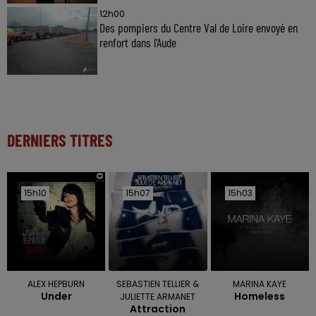
12h00
Des pompiers du Centre Val de Loire envoyé en
renfort dans l'Aude
DERNIERS TITRES
15h10
15h10
15h07
15h07
15h03
15h03
ALEX HEPBURN
SEBASTIEN TELLIER &
MARINA KAYE
Under
Homeless
JULIETTE ARMANET
Attraction