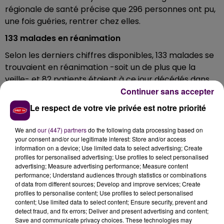
régionale de santé précise que 296 personnes ont pu,
une fois guéries, rentrer chez elles.
133 malades en réanimation
Selon les derniers chiffres disponibles, 133 malades se
trouvaient en réanimation -soit un de plus que la
veille- et 82 patients étaient à ce jour décédés dans
les hôpitaux ligériens : 36 morts au total en Loire-
Continuer sans accepter
Atlantique, 18 en Maine-et-Loire, treize en Sarthe, huit
Le respect de votre vie privée est notre priorité
en Mayenne, et sept en Vendée.
We and
our (447) partners
do the following data processing based on
Dans les EHPAD
your consent and/or our legitimate interest: Store and/or access
Si les chiffres ne portent que sur moins de 150
information on a device; Use limited data to select advertising; Create
profiles for personalised advertising; Use profiles to select personalised
établissements de type
"EHPAD"
ou instituts médico-
advertising; Measure advertising performance; Measure content
sociaux en Pays-de-la-Loire, l'ARS annonce tout de
performance; Understand audiences through statistics or combinations
même déjà 18 résidents décédés, 419 autres
of data from different sources; Develop and improve services; Create
profiles to personalise content; Use profiles to select personalised
potentiellement contaminés et 263 professionnels qui
content; Use limited data to select content; Ensure security, prevent and
présentent eux aussi, les symptômes.
detect fraud, and fix errors; Deliver and present advertising and content;
Save and communicate privacy choices. These technologies may