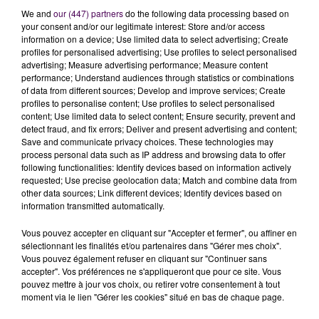
L’autre priorité, c’est de protéger les équipes des
We and
our (447) partners
do the following data processing based on
your consent and/or our legitimate interest: Store and/or access
supermarchés. On le sait, les masques vont aller en
information on a device; Use limited data to select advertising; Create
priorité aux soignants et aux malades.
"Nous avons
profiles for personalised advertising; Use profiles to select personalised
une chaîne d’approvisionnement pour que
advertising; Measure advertising performance; Measure content
performance; Understand audiences through statistics or combinations
l’ensemble de nos salariés soit approvisionné, on les
of data from different sources; Develop and improve services; Create
aura dans les prochains jours. On a mis également
profiles to personalise content; Use profiles to select personalised
des écrans de protection devant les caisses. Les
content; Use limited data to select content; Ensure security, prevent and
detect fraud, and fix errors; Deliver and present advertising and content;
personnels de caisse portent des visières pour éviter
Save and communicate privacy choices. These technologies may
la propagation du virus"
détaille Pascal Richez. Par
process personal data such as IP address and browsing data to offer
ailleurs, un créneau réservé aux personnes les plus
following functionalities: Identify devices based on information actively
requested; Use precise geolocation data; Match and combine data from
vulnérables et les plus âgées est ouvert à partir de ce
other data sources; Link different devices; Identify devices based on
mercredi entre 8h et 9h, dans les magasins de Pascal
information transmitted automatically.
Richez. A condition bien sûr d'avoir en plus de ses sacs,
Vous pouvez accepter en cliquant sur "Accepter et fermer", ou affiner en
un document expliquant le motif de son déplacement.
sélectionnant les finalités et/ou partenaires dans "Gérer mes choix".
Vous pouvez également refuser en cliquant sur "Continuer sans
accepter". Vos préférences ne s'appliqueront que pour ce site. Vous
Pascal Richez
pouvez mettre à jour vos choix, ou retirer votre consentement à tout
moment via le lien "Gérer les cookies" situé en bas de chaque page.