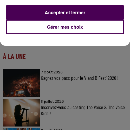
Accepter et fermer
Gérer mes choix
À LA UNE
7 août 2026
Gagnez vos pass pour le V and B Fest' 2026 !
11 juillet 2026
Inscrivez-vous au casting The Voice & The Voice
Kids !