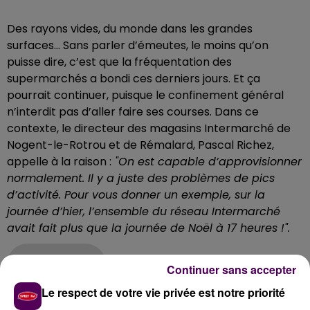
Des rayons vides, du monde dans les grandes
surfaces… Sans parler d’émeutes, le moins qu’on
puisse dire, c’est que la fréquentation des
supermarchés a bondi ces derniers jours. Et ça
pourrait continuer, puisque le confinement général
n’interdit pas d’aller faire ses courses. Dans ce
contexte, le directeur des magasins Intermarché de
Nogent-le-Rotrou et de Rémalard, Pascal Richez,
appelle à la raison :
"On est capable d’approvisionner
normalement. Il y a juste des problèmes de pics
d’activité. Pour vous donner un exemple, sur la
journée d’hier, l’ensemble du réseau Intermarché
avait fait plus que la journée de Noël à 17 heures !".
Pascal Richez
Continuer sans accepter
Le respect de votre vie privée est notre priorité
Protéger les salariés