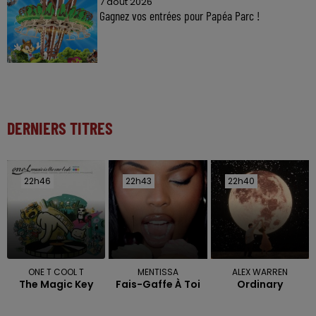
7 août 2026
Gagnez vos entrées pour Papéa Parc !
DERNIERS TITRES
22h46
22h46
22h43
22h43
22h40
22h40
ONE T COOL T
MENTISSA
ALEX WARREN
The Magic Key
Fais-Gaffe À Toi
Ordinary