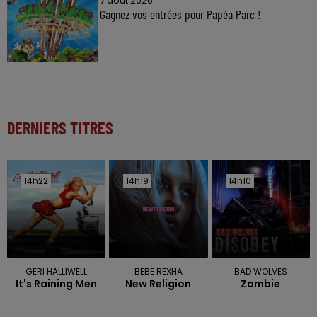
7 août 2026
Gagnez vos entrées pour Papéa Parc !
DERNIERS TITRES
14h22
14h22
14h19
14h19
14h10
14h10
GERI HALLIWELL
BEBE REXHA
BAD WOLVES
It's Raining Men
New Religion
Zombie