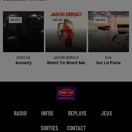
14h50
14h50
14h43
14h43
14h40
14h40
DOECHII
JASON DERULO
EVA
Anxiety
Want To Want Me
Sur La Piste
RADIO
INFOS
REPLAYS
JEUX
SORTIES
CONTACT