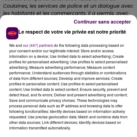
Coulaines, les services de police et un dialogue avec
les habitants et les commerçants. Il a permis, avec
la mise en place d'un système vidéo et un travail sur
Continuer sans accepter
la résidentialisation, la reconquête des espaces
Le respect de votre vie privée est notre priorité
extérieurs du quartier et une tranquillité retrouvée
pour ses habitants"
explique-t-on chez Mancelle
We and
our (447) partners
do the following data processing based on
d’Habitation, le bailleur social qui gère les lieux,
your consent and/or our legitimate interest: Store and/or access
information on a device; Use limited data to select advertising; Create
financeur à hauteur de 270 000 euros sur un coût total
profiles for personalised advertising; Use profiles to select personalised
de chantier qui s’élève à 1 million 337 000 euros.
advertising; Measure advertising performance; Measure content
performance; Understand audiences through statistics or combinations
of data from different sources; Develop and improve services; Create
profiles to personalise content; Use profiles to select personalised
content; Use limited data to select content; Ensure security, prevent and
detect fraud, and fix errors; Deliver and present advertising and content;
Save and communicate privacy choices. These technologies may
process personal data such as IP address and browsing data to offer
following functionalities: Identify devices based on information actively
requested; Use precise geolocation data; Match and combine data from
other data sources; Link different devices; Identify devices based on
information transmitted automatically.