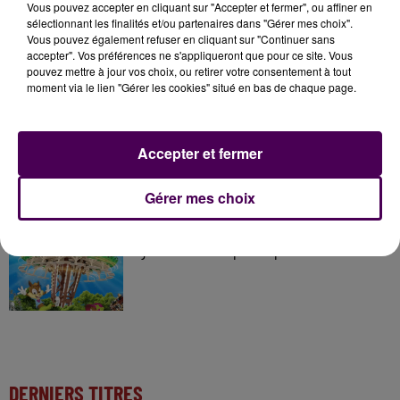
À LA UNE
Vous pouvez accepter en cliquant sur "Accepter et fermer", ou affiner en
sélectionnant les finalités et/ou partenaires dans "Gérer mes choix".
Vous pouvez également refuser en cliquant sur "Continuer sans
7 août 2026
accepter". Vos préférences ne s'appliqueront que pour ce site. Vous
Gagnez vos pass pour le V and B Fest' 2026 !
pouvez mettre à jour vos choix, ou retirer votre consentement à tout
moment via le lien "Gérer les cookies" situé en bas de chaque page.
11 juillet 2026
Accepter et fermer
Inscrivez-vous au casting The Voice & The Voice
Kids !
Gérer mes choix
7 août 2026
Gagnez vos entrées pour Papéa Parc !
DERNIERS TITRES