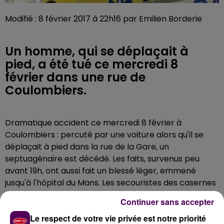
Modifié : 8 février 2017 à 22h16 par Emilien Borderie
Un homme, qui se déplaçait à
pied, a été tué ce mercredi 8
février dans une rue de
Coulombiers.
Dramatique accident ce mercredi 8 février à
Coulombiers : percuté par une voiture alors qu'il se
déplaçait à pied dans la rue de la Gare, un
septuagénaire est décédé. Les faits, survenus peu
avant 19h, ont aussi fait un blessé léger, emmené
jusqu'à l'hôpital du Mans. Les secouristes des casernes
de Fresnay-sur-Sarthe et de Oisseau-le-Petit ont été
Continuer sans accepter
mobilisés, ainsi qu'un véhicule du SMUR de l'Orne.
Le respect de votre vie privée est notre priorité