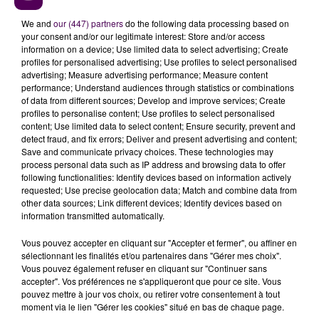
We and
our (447) partners
do the following data processing based on
your consent and/or our legitimate interest: Store and/or access
information on a device; Use limited data to select advertising; Create
profiles for personalised advertising; Use profiles to select personalised
advertising; Measure advertising performance; Measure content
performance; Understand audiences through statistics or combinations
of data from different sources; Develop and improve services; Create
profiles to personalise content; Use profiles to select personalised
content; Use limited data to select content; Ensure security, prevent and
detect fraud, and fix errors; Deliver and present advertising and content;
À LA UNE
Save and communicate privacy choices. These technologies may
process personal data such as IP address and browsing data to offer
following functionalities: Identify devices based on information actively
7 août 2026
requested; Use precise geolocation data; Match and combine data from
Gagnez vos pass pour le V and B Fest' 2026 !
other data sources; Link different devices; Identify devices based on
information transmitted automatically.
Vous pouvez accepter en cliquant sur "Accepter et fermer", ou affiner en
sélectionnant les finalités et/ou partenaires dans "Gérer mes choix".
11 juillet 2026
Vous pouvez également refuser en cliquant sur "Continuer sans
Inscrivez-vous au casting The Voice & The Voice
accepter". Vos préférences ne s'appliqueront que pour ce site. Vous
Kids !
pouvez mettre à jour vos choix, ou retirer votre consentement à tout
moment via le lien "Gérer les cookies" situé en bas de chaque page.