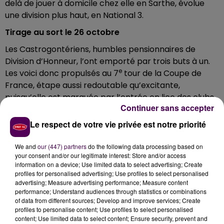
delà de jouer à domicile chez elle en Sarthe, évolue
une division plus haut, en National 3.
Tirage au sort le 26 octobre
Les Castrogontériens, humbles pensionnaires de
Division d’Honneur, l’ont emporté par trois buts à un.
e
Les voici donc propulsés au 7
tour de la Coupe de
France, étape aussi redoutable qu’excitante,
puisqu’elle est marquée par l’entrée en lice des clubs
Continuer sans accepter
de ligue 2. Le tirage au sort des duels est programmé
le 26 octobre.
Le respect de votre vie privée est notre priorité
Un 3e but à la 80e minute
We and
our (447) partners
do the following data processing based on
C'est Thibault Oger qui, à la 24e minute de jeu, a
your consent and/or our legitimate interest: Store and/or access
information on a device; Use limited data to select advertising; Create
ouvert le score pour la formation mayennaise. Son
profiles for personalised advertising; Use profiles to select personalised
camarade Benjamin Laumas a enfoncé le clou en
advertising; Measure advertising performance; Measure content
marquant à son tour moins de cinq minutes après.
performance; Understand audiences through statistics or combinations
of data from different sources; Develop and improve services; Create
Réduction de l'écart avec un but -qui restera le seul-
profiles to personalise content; Use profiles to select personalised
des locaux à la 35e minute, puis il a fallu attendre
content; Use limited data to select content; Ensure security, prevent and