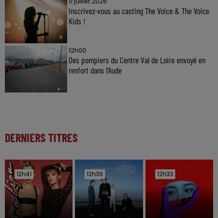
11 juillet 2026
Inscrivez-vous au casting The Voice & The Voice
Kids !
12h00
Des pompiers du Centre Val de Loire envoyé en
renfort dans l'Aude
DERNIERS TITRES
12h41
12h41
12h36
12h36
12h33
12h33