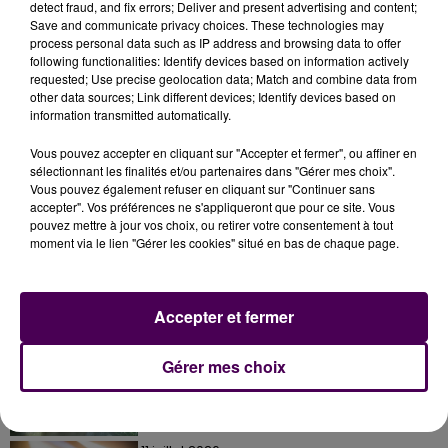
l'ultime ligne droite pour qu'Alex Mvogo, d'un 3e tir
detect fraud, and fix errors; Deliver and present advertising and content;
Save and communicate privacy choices. These technologies may
réussi, enterre tout espoir de retour pour les Sarthois
process personal data such as IP address and browsing data to offer
à la 80e.
following functionalities: Identify devices based on information actively
requested; Use precise geolocation data; Match and combine data from
other data sources; Link different devices; Identify devices based on
information transmitted automatically.
Vous pouvez accepter en cliquant sur "Accepter et fermer", ou affiner en
sélectionnant les finalités et/ou partenaires dans "Gérer mes choix".
Vous pouvez également refuser en cliquant sur "Continuer sans
accepter". Vos préférences ne s'appliqueront que pour ce site. Vous
pouvez mettre à jour vos choix, ou retirer votre consentement à tout
moment via le lien "Gérer les cookies" situé en bas de chaque page.
À LA UNE
Accepter et fermer
31 juillet 2026
Gérer mes choix
Gagnez vos entrées à Terra Botanica !