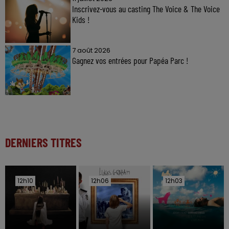
Inscrivez-vous au casting The Voice & The Voice
Kids !
7 août 2026
Gagnez vos entrées pour Papéa Parc !
DERNIERS TITRES
12h10
12h10
12h06
12h06
12h03
12h03