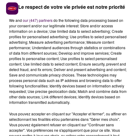
Plus mordants dans les duels, capables pendant
Le respect de votre vie privée est notre priorité
l’intégralité du match de gêner les transmissions
niçoises, et de se projeter rapidement vers l’avant, les
We and
our (447) partners
do the following data processing based on
your consent and/or our legitimate interest: Store and/or access
joueurs sang et or ont sans doute réalisé un match
information on a device; Use limited data to select advertising; Create
référence dans l’intensité défensive :
"On a vu ce soir
profiles for personalised advertising; Use profiles to select personalised
les 5-10% d’agressivité nécessaire qu’il faut mettre
advertising; Measure advertising performance; Measure content
performance; Understand audiences through statistics or combinations
sur le terrain pour faire la différence"
se félicite le
of data from different sources; Develop and improve services; Create
technicien sarthois. Symbole de cet engagement de
profiles to personalise content; Use profiles to select personalised
tous les instants, l’attaquant Vincent Créhin a multiplié
content; Use limited data to select content; Ensure security, prevent and
detect fraud, and fix errors; Deliver and present advertising and content;
les efforts pour gêner la première relance azuréenne :
Save and communicate privacy choices. These technologies may
"On a réussi à rester solide en défendant tous
process personal data such as IP address and browsing data to offer
ensemble en bloc. Maintenant, il faut être capable
following functionalities: Identify devices based on information actively
requested; Use precise geolocation data; Match and combine data from
de reproduire ça en championnat, car en jouant
other data sources; Link different devices; Identify devices based on
ainsi tous les week-ends, il ne peut rien nous
information transmitted automatically.
arriver"
commente le premier buteur de la soiréee. Et
Vous pouvez accepter en cliquant sur "Accepter et fermer", ou affiner en
le prochain rendez-vous du Mans FC en championnat,
sélectionnant les finalités et/ou partenaires dans "Gérer mes choix".
c’est un périlleux déplacement sur la pelouse de
Vous pouvez également refuser en cliquant sur "Continuer sans
Clermont ce samedi 2 novembre.
accepter". Vos préférences ne s'appliqueront que pour ce site. Vous
pouvez mettre à jour vos choix, ou retirer votre consentement à tout