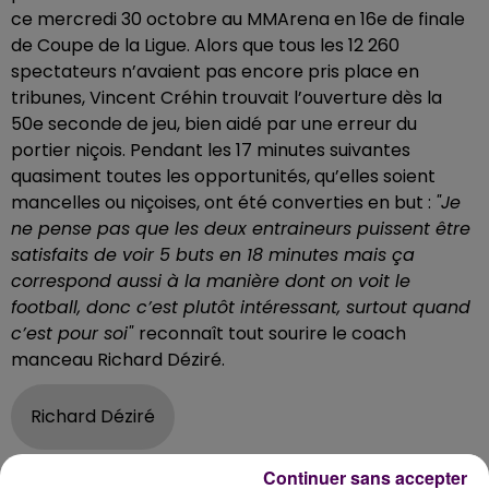
ce mercredi 30 octobre au MMArena en 16e de finale
de Coupe de la Ligue. Alors que tous les 12 260
spectateurs n’avaient pas encore pris place en
tribunes, Vincent Créhin trouvait l’ouverture dès la
50e seconde de jeu, bien aidé par une erreur du
portier niçois. Pendant les 17 minutes suivantes
quasiment toutes les opportunités, qu’elles soient
mancelles ou niçoises, ont été converties en but :
"Je
ne pense pas que les deux entraineurs puissent être
satisfaits de voir 5 buts en 18 minutes mais ça
correspond aussi à la manière dont on voit le
football, donc c’est plutôt intéressant, surtout quand
c’est pour soi"
reconnaît tout sourire le coach
manceau Richard Déziré.
Richard Déziré
Reproduire la même performance en championnat
Continuer sans accepter