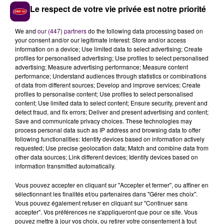
retour complet à la normale était prévu pour ce jeudi
Le respect de votre vie privée est notre priorité
midi.
We and
our (447) partners
do the following data processing based on
your consent and/or our legitimate interest: Store and/or access
information on a device; Use limited data to select advertising; Create
profiles for personalised advertising; Use profiles to select personalised
advertising; Measure advertising performance; Measure content
performance; Understand audiences through statistics or combinations
of data from different sources; Develop and improve services; Create
profiles to personalise content; Use profiles to select personalised
content; Use limited data to select content; Ensure security, prevent and
detect fraud, and fix errors; Deliver and present advertising and content;
Save and communicate privacy choices. These technologies may
À LA UNE
process personal data such as IP address and browsing data to offer
following functionalities: Identify devices based on information actively
requested; Use precise geolocation data; Match and combine data from
other data sources; Link different devices; Identify devices based on
31 juillet 2026
information transmitted automatically.
Gagnez vos entrées à Terra Botanica !
Vous pouvez accepter en cliquant sur "Accepter et fermer", ou affiner en
sélectionnant les finalités et/ou partenaires dans "Gérer mes choix".
Vous pouvez également refuser en cliquant sur "Continuer sans
11 juillet 2026
accepter". Vos préférences ne s'appliqueront que pour ce site. Vous
Inscrivez-vous au casting The Voice & The Voice
pouvez mettre à jour vos choix, ou retirer votre consentement à tout