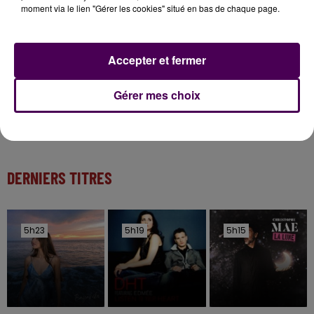
Kids !
moment via le lien "Gérer les cookies" situé en bas de chaque page.
6 août 2026
Accepter et fermer
Deux rixes en trois semaines : le préfet ordonne
la fermeture d'une...
Gérer mes choix
DERNIERS TITRES
5h23
5h23
5h19
5h19
5h15
5h15