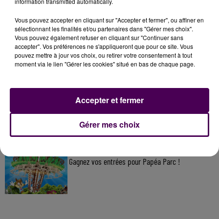
information transmitted automatically.
Vous pouvez accepter en cliquant sur "Accepter et fermer", ou affiner en
À LA UNE
sélectionnant les finalités et/ou partenaires dans "Gérer mes choix".
Vous pouvez également refuser en cliquant sur "Continuer sans
accepter". Vos préférences ne s'appliqueront que pour ce site. Vous
7 août 2026
pouvez mettre à jour vos choix, ou retirer votre consentement à tout
Gagnez vos pass pour le V and B Fest' 2026 !
moment via le lien "Gérer les cookies" situé en bas de chaque page.
Accepter et fermer
11 juillet 2026
Inscrivez-vous au casting The Voice & The Voice
Kids !
Gérer mes choix
7 août 2026
Gagnez vos entrées pour Papéa Parc !