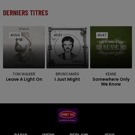
DERNIERS TITRES
4h54
4h54
4h51
4h51
4h47
4h47
TOM WALKER
BRUNO MARS
KEANE
Leave A Light On
I Just Might
Somewhere Only
We Know