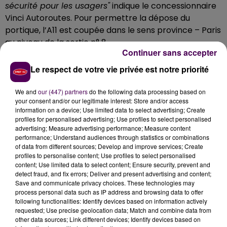
sécurité pour les usagers"
indique le concessionnaire
Vinci Autoroutes. Pour permettre la dépose du
portique, l’A11 est coupée dans le sens province – Paris
au niveau de la sortie n° 8.
Continuer sans accepter
Tous les usagers de l’A11 circulant en direction de Paris
Le respect de votre vie privée est notre priorité
dans ce secteur doivent obligatoirement sortir au
niveau de l’échangeur Le Mans Centre-Université et
We and
our (447) partners
do the following data processing based on
pourront reprendre l’autoroute A11 au niveau de
your consent and/or our legitimate interest: Store and/or access
l’échangeur Le Mans Nord n°7 via la rocade. Vinci
information on a device; Use limited data to select advertising; Create
profiles for personalised advertising; Use profiles to select personalised
Autoroutes invite les conducteurs à rester très
advertising; Measure advertising performance; Measure content
vigilants aux abords de la zone concernée.
performance; Understand audiences through statistics or combinations
of data from different sources; Develop and improve services; Create
profiles to personalise content; Use profiles to select personalised
content; Use limited data to select content; Ensure security, prevent and
detect fraud, and fix errors; Deliver and present advertising and content;
Save and communicate privacy choices. These technologies may
process personal data such as IP address and browsing data to offer
following functionalities: Identify devices based on information actively
requested; Use precise geolocation data; Match and combine data from
other data sources; Link different devices; Identify devices based on