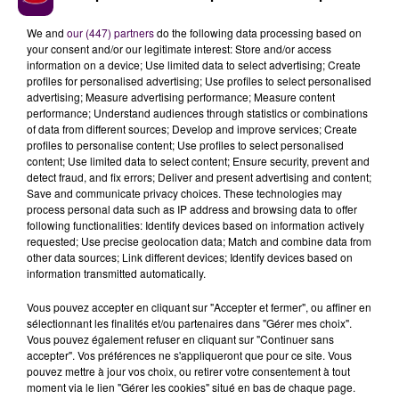
We and
our (447) partners
do the following data processing based on
your consent and/or our legitimate interest: Store and/or access
information on a device; Use limited data to select advertising; Create
profiles for personalised advertising; Use profiles to select personalised
advertising; Measure advertising performance; Measure content
performance; Understand audiences through statistics or combinations
of data from different sources; Develop and improve services; Create
profiles to personalise content; Use profiles to select personalised
content; Use limited data to select content; Ensure security, prevent and
detect fraud, and fix errors; Deliver and present advertising and content;
Save and communicate privacy choices. These technologies may
À LA UNE
process personal data such as IP address and browsing data to offer
following functionalities: Identify devices based on information actively
requested; Use precise geolocation data; Match and combine data from
20h00
other data sources; Link different devices; Identify devices based on
Gagnez vos pass pour le V and B Fest' 2026 !
information transmitted automatically.
Vous pouvez accepter en cliquant sur "Accepter et fermer", ou affiner en
sélectionnant les finalités et/ou partenaires dans "Gérer mes choix".
Vous pouvez également refuser en cliquant sur "Continuer sans
11 juillet 2026
accepter". Vos préférences ne s'appliqueront que pour ce site. Vous
Inscrivez-vous au casting The Voice & The Voice
pouvez mettre à jour vos choix, ou retirer votre consentement à tout
Kids !
moment via le lien "Gérer les cookies" situé en bas de chaque page.