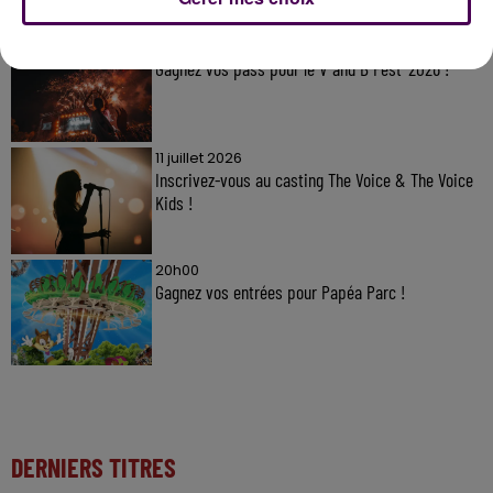
20h00
Gagnez vos pass pour le V and B Fest' 2026 !
11 juillet 2026
Inscrivez-vous au casting The Voice & The Voice
Kids !
20h00
Gagnez vos entrées pour Papéa Parc !
DERNIERS TITRES