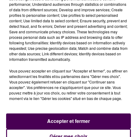
taux de positivité de 4,5 à 4,7 pour 100 tests.
Les cas
performance; Understand audiences through statistics or combinations
positifs ont quadruplé depuis le 1er juillet
, et l’on
of data from different sources; Develop and improve services; Create
profiles to personalise content; Use profiles to select personalised
compte en moyenne 60 contaminations par jour
content; Use limited data to select content; Ensure security, prevent and
contre trois il y a un mois et demi détaille l’ARS, qui
detect fraud, and fix errors; Deliver and present advertising and content;
précise qu’elle
"se donne quatre semaines pour faire
Save and communicate privacy choices. These technologies may
process personal data such as IP address and browsing data to offer
baisser les indicateurs et réduire la circulation du
following functionalities: Identify devices based on information actively
virus"
. La
préfecture, elle, annonce qu'elle va distribuer
requested; Use precise geolocation data; Match and combine data from
gratuitement 360 000 masques jetables aux
other data sources; Link different devices; Identify devices based on
information transmitted automatically.
personnes précaires en Sarthe.
Vous pouvez accepter en cliquant sur "Accepter et fermer", ou affiner en
sélectionnant les finalités et/ou partenaires dans "Gérer mes choix".
Vous pouvez également refuser en cliquant sur "Continuer sans
accepter". Vos préférences ne s'appliqueront que pour ce site. Vous
pouvez mettre à jour vos choix, ou retirer votre consentement à tout
moment via le lien "Gérer les cookies" situé en bas de chaque page.
Accepter et fermer
À LA UNE
Gérer mes choix