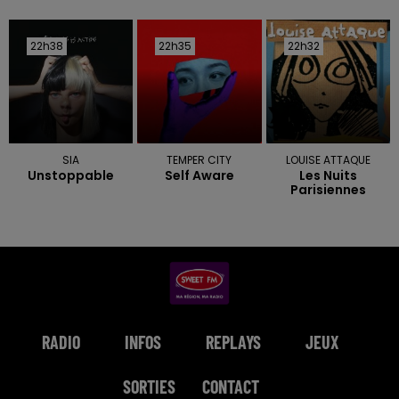
22h38
22h38
22h35
22h35
22h32
22h32
SIA
TEMPER CITY
LOUISE ATTAQUE
Unstoppable
Self Aware
Les Nuits
Parisiennes
RADIO
INFOS
REPLAYS
JEUX
SORTIES
CONTACT