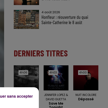
4 août 2026
Honfleur : réouverture du quai
Sainte-Catherine le 8 août
DERNIERS TITRES
4h06
4h06
4h03
4h03
4h00
4h00
LYKKE LI
JENNIFER LOPEZ &
NUIT INCOLORE
uer sans accepter
I Follow Rivers
Dépassé
DAVID GUETTA
Save Me
Tonight