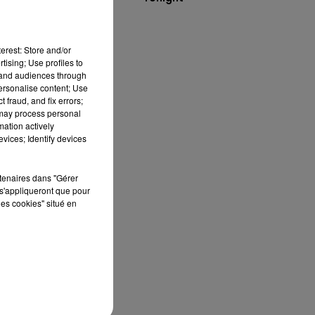
erest: Store and/or
tising; Use profiles to
tand audiences through
personalise content; Use
 fraud, and fix errors;
 may process personal
mation actively
vices; Identify devices
rtenaires dans "Gérer
s'appliqueront que pour
nt
les cookies" situé en