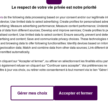
Le respect de votre vie privée est notre priorité
ers
do the following data processing based on your consent and/or our legitimate int
device; Use limited data to select advertising; Create profiles for personalised adver
enregistrait, ce vendredi 23 octobre, 883 décès de
vertising; Measure advertising performance; Measure content performance; Unders
is le début de l'épidémie.
ns of data from different sources; Develop and improve services; Create profiles to 
alised content; Use limited data to select content; Ensure security, prevent and detect
ertising and content; Save and communicate privacy choices. These technologies
r en Pays-de-la-Loire. Le taux d’incidence de 150 cas de
and browsing data to offer following functionalities: Identify devices based on infor
eolocation data; Match and combine data from other data sources; Link different de
u niveau régional-, est d'ores et déjà franchi en Loire-
nsmitted automatically.
Loire, ce dernier département étant d'ailleurs passé en
ise en place d’un
cliquant sur "Accepter et fermer", ou affiner en sélectionnant les finalités et/ou pa
 également refuser en cliquant sur "Continuer sans accepter". Vos préférences ne 
 territoire, des mesures administratives supplémentaires o
tre à jour vos choix, ou retirer votre consentement à tout moment via le lien "Gérer 
ctobre, l'Agence régionale de santé des Pays-de-la-Loire
Gérer mes choix
Accepter et fermer
aminées par le coronavirus depuis le début de
 à l'hôpital en Loire-Atlantique, 161 en Maine-et-Loire, 102
EHPAD ligériens, on atteint les 232 pensionnaires ayant