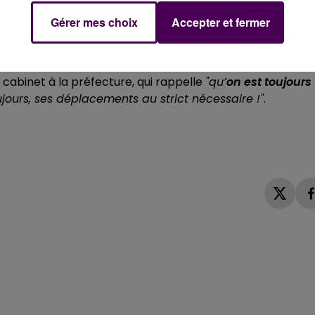
Gérer mes choix
Accepter et fermer
 n’est pas terminée, mais dans les têtes, il y a le
nt à ça la lassitude, la perspective du vaccin et les fête
 cabinet à la préfecture, qui rappelle
"qu’
on est toujours
oujours, ses déplacements au strict nécessaire !"
.