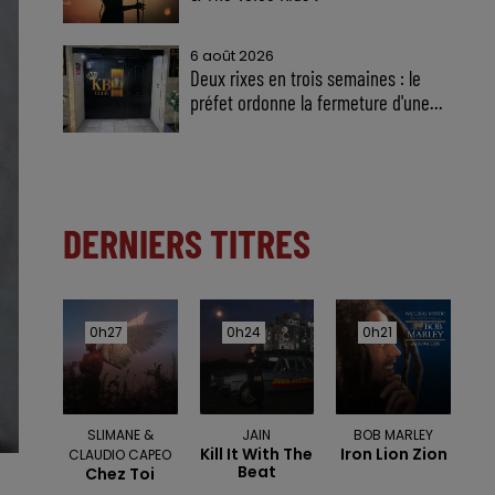
6 août 2026
Deux rixes en trois semaines : le
préfet ordonne la fermeture d'une...
DERNIERS TITRES
0h27
0h27
0h24
0h24
0h21
0h21
SLIMANE &
JAIN
BOB MARLEY
Kill It With The
Iron Lion Zion
CLAUDIO CAPEO
Beat
Chez Toi