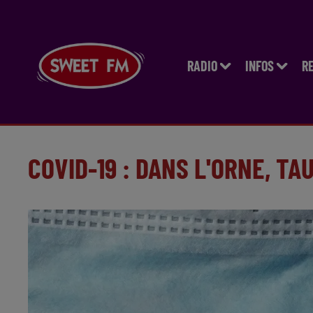
RADIO
INFOS
R
COVID-19 : DANS L'ORNE, TA