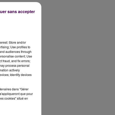
uer sans accepter
e
erest: Store and/or
tising; Use profiles to
tand audiences through
personalise content; Use
 fraud, and fix errors;
 may process personal
mation actively
vices; Identify devices
s
rtenaires dans "Gérer
s'appliqueront que pour
les cookies" situé en
en