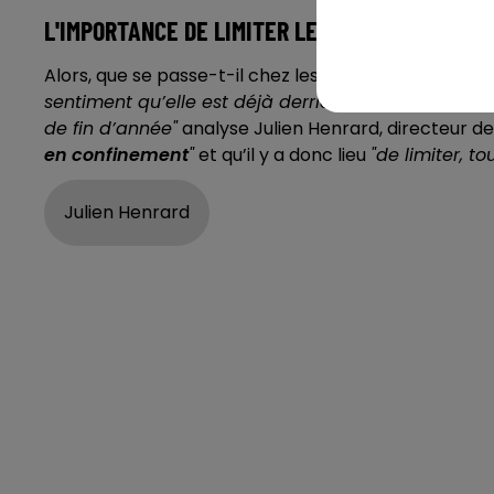
L'IMPORTANCE DE LIMITER LES DÉPLACEMENTS
Alors, que se passe-t-il chez les Ornais ?
"L’épidémie
sentiment qu’elle est déjà derrière nous et s’ajoute
de fin d’année"
analyse Julien Henrard, directeur de
en confinement
"
et qu’il y a donc lieu
"de limiter, t
Julien Henrard