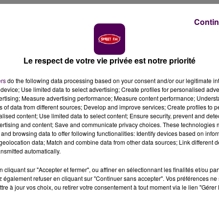
Contin
9 touche, selon les dernières statistiques, une moyenn
 de l'Orne, où l'épidémie apparaît particulièrement
 mardi 8 décembre, à 118,8.
Le respect de votre vie privée est notre priorité
ers
do the following data processing based on your consent and/or our legitimate int
 en Normandie se stabilise et remonte légèrement pour
device; Use limited data to select advertising; Create profiles for personalised adver
7,29 quatre jours plus tôt"
indique l’Agence régionale de
vertising; Measure advertising performance; Measure content performance; Unders
il d’alerte fixé à 50, dans tous les départements, à
ns of data from different sources; Develop and improve services; Create profiles to 
alised content; Use limited data to select content; Ensure security, prevent and detect
igilance"
, forte d’un taux de 33,6 -le plus faible du
ertising and content; Save and communicate privacy choices. These technologies
and browsing data to offer following functionalities: Identify devices based on infor
eolocation data; Match and combine data from other data sources; Link different de
nsmitted automatically.
un certain relâchement dans l’application des précaution
cliquant sur "Accepter et fermer", ou affiner en sélectionnant les finalités et/ou pa
 également refuser en cliquant sur "Continuer sans accepter". Vos préférences ne 
eignait dans le département les 118,8 cas pour 100 000
tre à jour vos choix, ou retirer votre consentement à tout moment via le lien "Gérer 
e plus de 65 ans. A ces chiffres, les plus élevés de la
ts traités pour contamination au Covid-19 dont neuf admis 