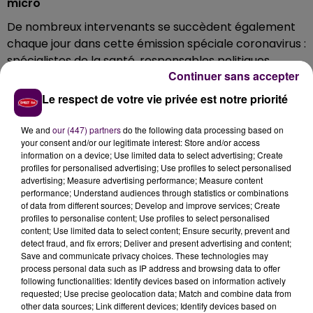
micro
De nombreux intervenants se succèdent également
chaque jour dans cette émission spéciale coronavirus :
spécialistes de la santé, responsables politiques,
Continuer sans accepter
professionnels de l'éducation, commerçants, chefs
d'entreprise, etc., afin d'apporter un éclairage
Le respect de votre vie privée est notre priorité
complet sur les nombreux impacts de cette crise
sanitaire, économique et sociale sans précédent.
We and
our (447) partners
do the following data processing based on
your consent and/or our legitimate interest: Store and/or access
information on a device; Use limited data to select advertising; Create
Ecoutez-nous
en FM
, DAB+, sur l'appli gratuite Sweet
profiles for personalised advertising; Use profiles to select personalised
FM ou sur
sweetfm.fr
!
advertising; Measure advertising performance; Measure content
performance; Understand audiences through statistics or combinations
of data from different sources; Develop and improve services; Create
profiles to personalise content; Use profiles to select personalised
content; Use limited data to select content; Ensure security, prevent and
detect fraud, and fix errors; Deliver and present advertising and content;
Save and communicate privacy choices. These technologies may
process personal data such as IP address and browsing data to offer
following functionalities: Identify devices based on information actively
requested; Use precise geolocation data; Match and combine data from
other data sources; Link different devices; Identify devices based on