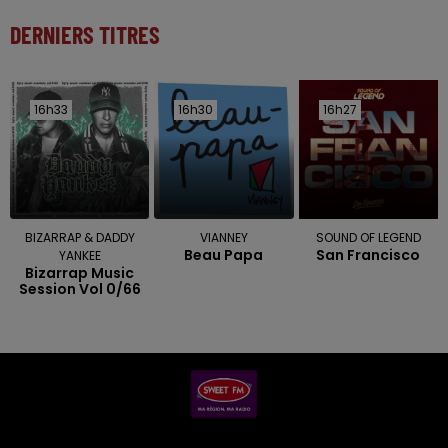
DERNIERS TITRES
16h33
16h33
16h30
16h30
16h27
16h27
BIZARRAP & DADDY
VIANNEY
SOUND OF LEGEND
Beau Papa
San Francisco
YANKEE
Bizarrap Music
Session Vol 0/66