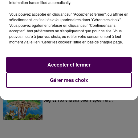
information transmitted automatically.
À LA UNE
Vous pouvez accepter en cliquant sur "Accepter et fermer", ou affiner en
sélectionnant les finalités et/ou partenaires dans "Gérer mes choix".
Vous pouvez également refuser en cliquant sur "Continuer sans
accepter". Vos préférences ne s'appliqueront que pour ce site. Vous
7 août 2026
pouvez mettre à jour vos choix, ou retirer votre consentement à tout
Gagnez vos pass pour le V and B Fest' 2026 !
moment via le lien "Gérer les cookies" situé en bas de chaque page.
11 juillet 2026
Accepter et fermer
Inscrivez-vous au casting The Voice & The Voice
Kids !
Gérer mes choix
7 août 2026
Gagnez vos entrées pour Papéa Parc !