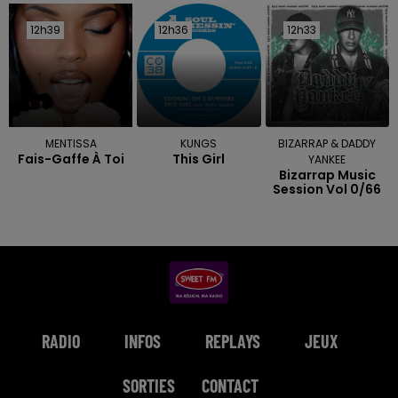
12h39
12h39
12h36
12h36
12h33
12h33
MENTISSA
KUNGS
BIZARRAP & DADDY
Fais-Gaffe À Toi
This Girl
YANKEE
Bizarrap Music
Session Vol 0/66
RADIO
INFOS
REPLAYS
JEUX
SORTIES
CONTACT