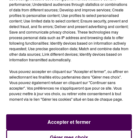
du Parc Manceau, à la Maison Pour Tous Jean-Moulin
performance; Understand audiences through statistics or combinations
et dans la salle Paul-Courboulay. A Château-Gontier,
of data from different sources; Develop and improve services; Create
profiles to personalise content; Use profiles to select personalised
les Mayennais peuvent réaliser un prélèvement nasal
content; Use limited data to select content; Ensure security, prevent and
dans la halle du Haut-Anjou six jours sur sept. Des bus
detect fraud, and fix errors; Deliver and present advertising and content;
de prélèvement se déplacent dans le département,
Save and communicate privacy choices. These technologies may
process personal data such as IP address and browsing data to offer
notamment le vendredi à Craon, place du Mûrier et le
following functionalities: Identify devices based on information actively
samedi à Meslay-du-Maine, place de la salle socio-
requested; Use precise geolocation data; Match and combine data from
culturelle.
other data sources; Link different devices; Identify devices based on
information transmitted automatically.
Vous pouvez accepter en cliquant sur "Accepter et fermer", ou affiner en
sélectionnant les finalités et/ou partenaires dans "Gérer mes choix".
Vous pouvez également refuser en cliquant sur "Continuer sans
accepter". Vos préférences ne s'appliqueront que pour ce site. Vous
pouvez mettre à jour vos choix, ou retirer votre consentement à tout
moment via le lien "Gérer les cookies" situé en bas de chaque page.
Accepter et fermer
À LA UNE
Gérer mes choix