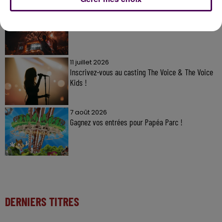
7 août 2026
Gagnez vos pass pour le V and B Fest' 2026 !
11 juillet 2026
Inscrivez-vous au casting The Voice & The Voice
Kids !
7 août 2026
Gagnez vos entrées pour Papéa Parc !
DERNIERS TITRES