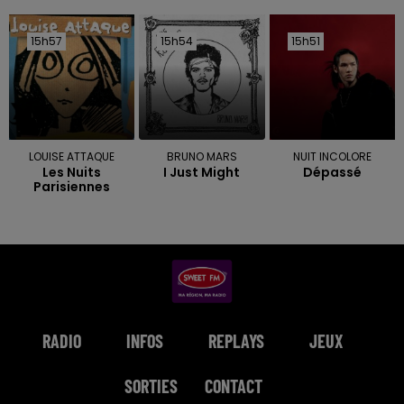
15h57
15h57
15h54
15h54
15h51
15h51
LOUISE ATTAQUE
BRUNO MARS
NUIT INCOLORE
Les Nuits
I Just Might
Dépassé
Parisiennes
RADIO
INFOS
REPLAYS
JEUX
SORTIES
CONTACT