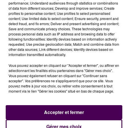
performance; Understand audiences through statistics or combinations
des établissements accueillant des personnes
of data from different sources; Develop and improve services; Create
âgées dépendantes.
Ceux-ci seront
"
approvisionnés
profiles to personalise content; Use profiles to select personalised
content; Use limited data to select content; Ensure security, prevent and
en vaccins tout au long de cette première étape qui
detect fraud, and fix errors; Deliver and present advertising and content;
durera 6 à 8 semaines, le vaccin nécessitant
Save and communicate privacy choices. These technologies may
l’administration d’une deuxième dose 21 jours après
process personal data such as IP address and browsing data to offer
following functionalities: Identify devices based on information actively
la première injection"
ajoute l’ARS. Le gouvernement
requested; Use precise geolocation data; Match and combine data from
espère qu’un million de personnes se feront vacciner
other data sources; Link different devices; Identify devices based on
d’ici à la fin février.
information transmitted automatically.
Vous pouvez accepter en cliquant sur "Accepter et fermer", ou affiner en
sélectionnant les finalités et/ou partenaires dans "Gérer mes choix".
Vous pouvez également refuser en cliquant sur "Continuer sans
accepter". Vos préférences ne s'appliqueront que pour ce site. Vous
pouvez mettre à jour vos choix, ou retirer votre consentement à tout
moment via le lien "Gérer les cookies" situé en bas de chaque page.
Accepter et fermer
À LA UNE
Gérer mes choix