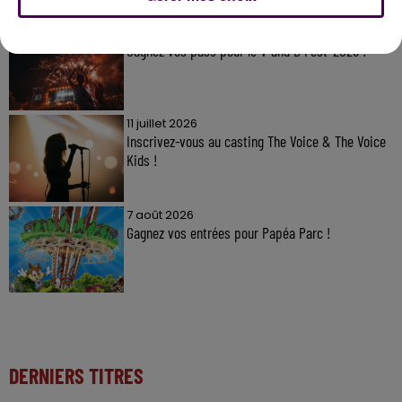
7 août 2026
Gagnez vos pass pour le V and B Fest' 2026 !
11 juillet 2026
Inscrivez-vous au casting The Voice & The Voice
Kids !
7 août 2026
Gagnez vos entrées pour Papéa Parc !
DERNIERS TITRES