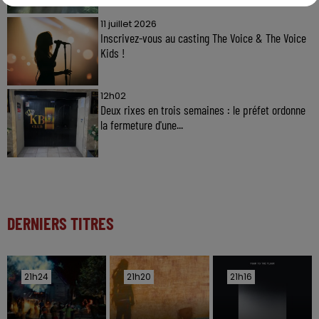
11 juillet 2026
Inscrivez-vous au casting The Voice & The Voice
Kids !
12h02
Deux rixes en trois semaines : le préfet ordonne
la fermeture d'une...
DERNIERS TITRES
21h24
21h24
21h20
21h20
21h16
21h16