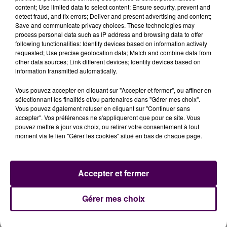
content; Use limited data to select content; Ensure security, prevent and
detect fraud, and fix errors; Deliver and present advertising and content;
Save and communicate privacy choices. These technologies may
process personal data such as IP address and browsing data to offer
following functionalities: Identify devices based on information actively
requested; Use precise geolocation data; Match and combine data from
other data sources; Link different devices; Identify devices based on
information transmitted automatically.
Vous pouvez accepter en cliquant sur "Accepter et fermer", ou affiner en
sélectionnant les finalités et/ou partenaires dans "Gérer mes choix".
Vous pouvez également refuser en cliquant sur "Continuer sans
accepter". Vos préférences ne s'appliqueront que pour ce site. Vous
pouvez mettre à jour vos choix, ou retirer votre consentement à tout
moment via le lien "Gérer les cookies" situé en bas de chaque page.
À LA UNE
Accepter et fermer
31 juillet 2026
Gérer mes choix
Gagnez vos entrées à Terra Botanica !