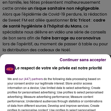
en famille, les fêtes présentent malheureusement
cette année
un risque sanitaire non négligeable
.
Alors que l'épidémie de Covid-19 perdure, la rédaction
de Sweet FM est allée questionner
Eric Tricot
:
cadre
de santé hygiéniste à l'hôpital du Mans
, ce
spécialiste nous délivre en vidéo une série de conseils
de bon sens afin de
faire barrage au coronavirus
lors de l'apéritif, au moment de passer à table ou pour
la distribution des cadeaux de Noël.
Continuer sans accepter
Le respect de votre vie privée est notre priorité
We and
our (447) partners
do the following data processing based on
your consent and/or our legitimate interest: Store and/or access
information on a device; Use limited data to select advertising; Create
profiles for personalised advertising; Use profiles to select personalised
advertising; Measure advertising performance; Measure content
performance; Understand audiences through statistics or combinations
of data from different sources; Develop and improve services; Create
profiles to personalise content; Use profiles to select personalised