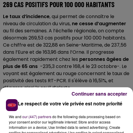
269 CAS POSITIFS POUR 100 000 HABITANTS
Le taux d’incidence
, qui permet de connaître le
niveau de circulation du virus,
ne cesse d’augmenter
au fil des semaines. A l’échelle régionale, on compte
désormais 269,53 cas positifs pour 100 000 habitants.
Ce chiffre est de 322,88 en Seine-Maritime, de 237,56
dans l’Eure et de 163,96 dans l’Orne. Il progresse
également rapidement chez les
personnes âgées de
plus de 65 ans
-235,3 contre 168,4 le 23 octobre-. Le
voyant est également au rouge concernant le taux de
positivité des tests RT-PCR. Il s'élève à 16,51%, et
dépasse ainsi le seuil d’alerte.
Continuer sans accepter
Le respect de votre vie privée est notre priorité
We and
our (447) partners
do the following data processing based on
your consent and/or our legitimate interest: Store and/or access
information on a device; Use limited data to select advertising; Create
profiles for personalised advertising; Use profiles to select personalised