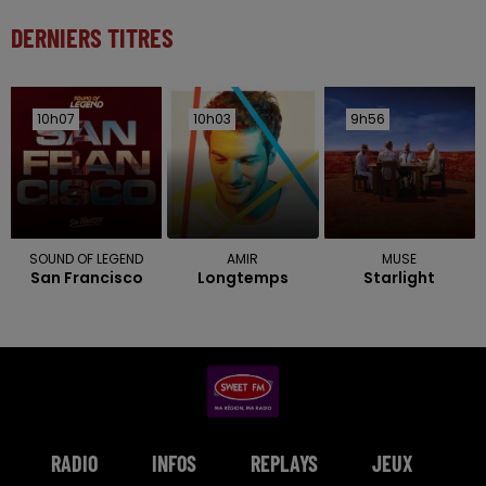
DERNIERS TITRES
10h07
10h07
10h03
10h03
9h56
9h56
SOUND OF LEGEND
AMIR
MUSE
San Francisco
Longtemps
Starlight
RADIO
INFOS
REPLAYS
JEUX