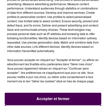
advertising; Measure advertising performance; Measure content
performance; Understand audiences through statistics or combinations
of data from different sources; Develop and improve services; Create
profiles to personalise content; Use profiles to select personalised
content; Use limited data to select content; Ensure security, prevent and
detect fraud, and fix errors; Deliver and present advertising and content;
Save and communicate privacy choices. These technologies may
process personal data such as IP address and browsing data to offer
DES EHPAD SOUS SURVEILLANCE
following functionalities: Identify devices based on information actively
requested; Use precise geolocation data; Match and combine data from
L’ARS de Normandie précise qu’entre les 23 et 27
other data sources; Link different devices; Identify devices based on
octobre, ses équipes
"ont accompagné
67 EHPAD,
information transmitted automatically.
ayant déclaré au moins un cas positif
, dans la mise
Vous pouvez accepter en cliquant sur "Accepter et fermer", ou affiner en
en œuvre de mesures visant à assurer la meilleure
sélectionnant les finalités et/ou partenaires dans "Gérer mes choix".
prise en charge des résidents et faire barrière à la
Vous pouvez également refuser en cliquant sur "Continuer sans
accepter". Vos préférences ne s'appliqueront que pour ce site. Vous
propagation du virus"
. Des EPHAD dans lesquels ont
pouvez mettre à jour vos choix, ou retirer votre consentement à tout
été comptabilisés
46
"clusters"
. Ces foyers d’au moins
moment via le lien "Gérer les cookies" situé en bas de chaque page.
trois cas confirmés ou probables au sein d’un même
groupe de personnes sont au nombre de
133
à
travers la région
-55 en Seine-Maritime, 17 dans
Accepter et fermer
l’Eure, et 15 dans l’Orne-. Et depuis mars dernier, 884