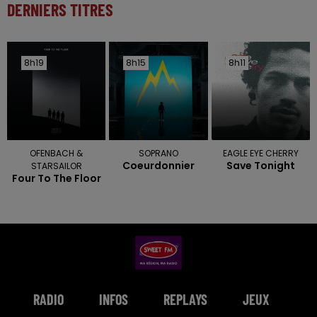
DERNIERS TITRES
8h19
8h19
8h15
8h15
8h11
8h11
OFENBACH &
SOPRANO
EAGLE EYE CHERRY
Coeurdonnier
Save Tonight
STARSAILOR
Four To The Floor
RADIO
INFOS
REPLAYS
JEUX