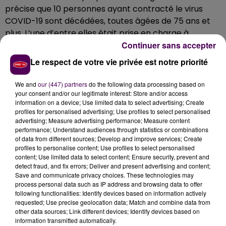
précise que 10 personnes ayant contracté le virus
COVID-19 sont décédées, toutes âgées de 75 ans et
plus. L’une d’entre elles était prise en charge à
l’hôpital du Mans. Actuellement, 51 personnes sont
Continuer sans accepter
hospitalisées en réanimation : 33 patients dépistés
Le respect de votre vie privée est notre priorité
positifs et 18 autres en attente de résultats. Si le virus
circule de façon active sur le territoire, les Pays-de-
We and
our (447) partners
do the following data processing based on
la-Loire font partie des régions
"où l’incidence
your consent and/or our legitimate interest: Store and/or access
information on a device; Use limited data to select advertising; Create
cumulée est parmi la plus basse de France
profiles for personalised advertising; Use profiles to select personalised
métropolitaine"
précisent les autorités sanitaires.
advertising; Measure advertising performance; Measure content
performance; Understand audiences through statistics or combinations
of data from different sources; Develop and improve services; Create
profiles to personalise content; Use profiles to select personalised
content; Use limited data to select content; Ensure security, prevent and
detect fraud, and fix errors; Deliver and present advertising and content;
Save and communicate privacy choices. These technologies may
process personal data such as IP address and browsing data to offer
following functionalities: Identify devices based on information actively
requested; Use precise geolocation data; Match and combine data from
other data sources; Link different devices; Identify devices based on
information transmitted automatically.