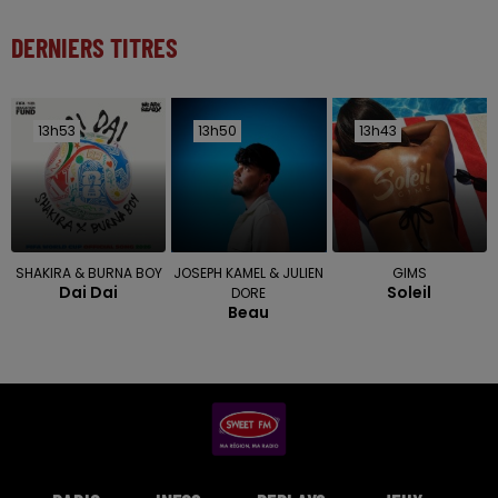
DERNIERS TITRES
13h53
13h53
13h50
13h50
13h43
13h43
SHAKIRA & BURNA BOY
JOSEPH KAMEL & JULIEN
GIMS
Dai Dai
Soleil
DORE
Beau