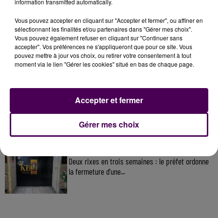
information transmitted automatically.
Vous pouvez accepter en cliquant sur "Accepter et fermer", ou affiner en
À LA UNE
sélectionnant les finalités et/ou partenaires dans "Gérer mes choix".
Vous pouvez également refuser en cliquant sur "Continuer sans
accepter". Vos préférences ne s'appliqueront que pour ce site. Vous
31 juillet 2026
pouvez mettre à jour vos choix, ou retirer votre consentement à tout
Gagnez vos entrées à Terra Botanica !
moment via le lien "Gérer les cookies" situé en bas de chaque page.
Accepter et fermer
11 juillet 2026
Inscrivez-vous au casting The Voice & The Voice
Kids !
Gérer mes choix
12h02
Deux rixes en trois semaines : le préfet ordonne
la fermeture d'une...