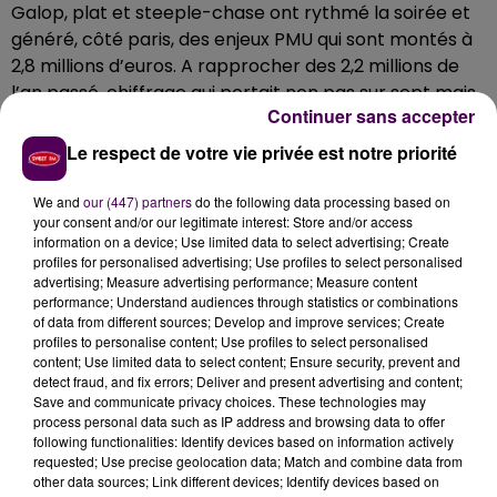
Galop, plat et steeple-chase ont rythmé la soirée et
généré, côté paris, des enjeux PMU qui sont montés à
2,8 millions d’euros. A rapprocher des 2,2 millions de
l’an passé, chiffrage qui portait non pas sur sept mais
Continuer sans accepter
seulement cinq courses en raison d’une panne
technique.
Le respect de votre vie privée est notre priorité
Les organisateurs se félicitent d’une « belle réunion
We and
our (447) partners
do the following data processing based on
hippique en partenariat avec le groupe Astre » et
your consent and/or our legitimate interest: Store and/or access
donnent rendez-vous au public, passionné ou
information on a device; Use limited data to select advertising; Create
néophyte, dès ce lundi 19 juin pour, cette fois, une
profiles for personalised advertising; Use profiles to select personalised
advertising; Measure advertising performance; Measure content
"réunion tout-trot"
.
performance; Understand audiences through statistics or combinations
of data from different sources; Develop and improve services; Create
profiles to personalise content; Use profiles to select personalised
content; Use limited data to select content; Ensure security, prevent and
detect fraud, and fix errors; Deliver and present advertising and content;
Save and communicate privacy choices. These technologies may
process personal data such as IP address and browsing data to offer
following functionalities: Identify devices based on information actively
requested; Use precise geolocation data; Match and combine data from
other data sources; Link different devices; Identify devices based on