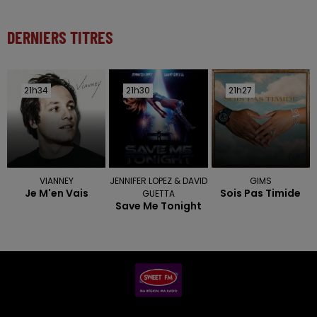
DERNIERS TITRES
21h34
21h34
21h30
21h30
21h27
21h27
VIANNEY
JENNIFER LOPEZ & DAVID
GIMS
Je M'en Vais
Sois Pas Timide
GUETTA
Save Me Tonight