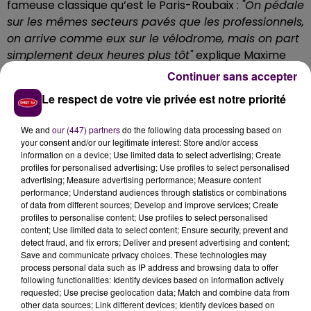
fameuse classique qu’est le Paris-Roubaix :
"On pédale
sur les mêmes secteurs pavés que les professionnels,
on arrive comme eux sur le vélodrome, mais on part
simplement deux heures plus tôt"
explique Maxime
Bonsergent, le Mayennais licencié au Véloce Club de
Continuer sans accepter
Château-Gontier, tout juste nommé dans la sélection
Le respect de votre vie privée est notre priorité
nationale aux côtés d’Antoine Benoist, de Florentin
Lecamus-Lambert, Tristan Montchamp, Benjamin
We and
our (447) partners
do the following data processing based on
Rivet et Donavan Grondin.
"C’est une bonne nouvelle,
your consent and/or our legitimate interest: Store and/or access
c’est une épreuve prestigieuse, c’est la deuxième
information on a device; Use limited data to select advertising; Create
profiles for personalised advertising; Use profiles to select personalised
manche de la Coupe des Nations"
s'enthousiasme le
advertising; Measure advertising performance; Measure content
coureur mayennais.
performance; Understand audiences through statistics or combinations
of data from different sources; Develop and improve services; Create
profiles to personalise content; Use profiles to select personalised
content; Use limited data to select content; Ensure security, prevent and
detect fraud, and fix errors; Deliver and present advertising and content;
Save and communicate privacy choices. These technologies may
process personal data such as IP address and browsing data to offer
following functionalities: Identify devices based on information actively
requested; Use precise geolocation data; Match and combine data from
other data sources; Link different devices; Identify devices based on