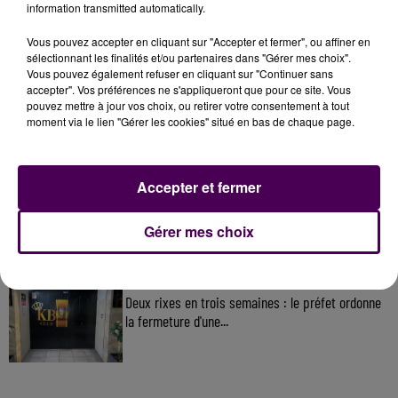
information transmitted automatically.
Vous pouvez accepter en cliquant sur "Accepter et fermer", ou affiner en
À LA UNE
sélectionnant les finalités et/ou partenaires dans "Gérer mes choix".
Vous pouvez également refuser en cliquant sur "Continuer sans
accepter". Vos préférences ne s'appliqueront que pour ce site. Vous
31 juillet 2026
pouvez mettre à jour vos choix, ou retirer votre consentement à tout
Gagnez vos entrées à Terra Botanica !
moment via le lien "Gérer les cookies" situé en bas de chaque page.
Accepter et fermer
11 juillet 2026
Inscrivez-vous au casting The Voice & The Voice
Gérer mes choix
Kids !
12h02
Deux rixes en trois semaines : le préfet ordonne
la fermeture d'une...