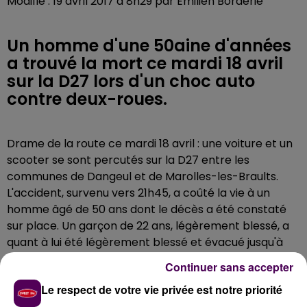
Modifié : 19 avril 2017 à 8h29 par Emilien Borderie
Un homme d'une 50aine d'années
a trouvé la mort ce mardi 18 avril
sur la D27 lors d'un choc auto
contre deux-roues.
Drame de la route ce mardi 18 avril : une voiture et un
scooter se sont percutés sur la D27 entre les
communes de Dangeul et de Marolles-les-Braults.
L'accident, survenu vers 21h45, a coûté la vie à un
homme âgé de 50 ans dont le décès a été constaté
sur place. Un garçon de 22 ans, légèrement blessé, a
quant à lui été légèrement blessé et évacué jusqu'à
l'hôpital d'Alençon. Les centres de secours de
Continuer sans accepter
Marolles-les-Braults et de Ballon ont été mobilisés.
Le respect de votre vie privée est notre priorité