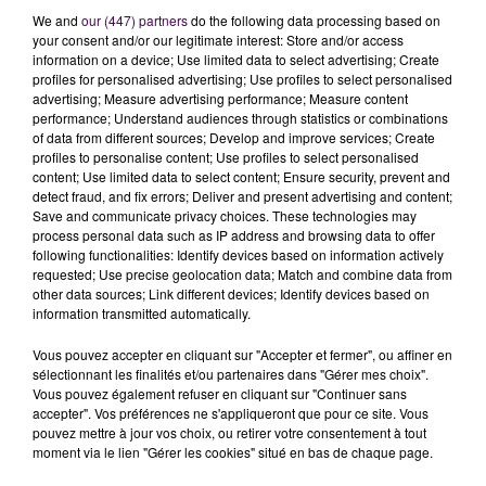
We and
our (447) partners
do the following data processing based on
your consent and/or our legitimate interest: Store and/or access
information on a device; Use limited data to select advertising; Create
profiles for personalised advertising; Use profiles to select personalised
advertising; Measure advertising performance; Measure content
performance; Understand audiences through statistics or combinations
of data from different sources; Develop and improve services; Create
profiles to personalise content; Use profiles to select personalised
content; Use limited data to select content; Ensure security, prevent and
detect fraud, and fix errors; Deliver and present advertising and content;
À LA UNE
Save and communicate privacy choices. These technologies may
process personal data such as IP address and browsing data to offer
following functionalities: Identify devices based on information actively
7 août 2026
requested; Use precise geolocation data; Match and combine data from
Gagnez vos pass pour le V and B Fest' 2026 !
other data sources; Link different devices; Identify devices based on
information transmitted automatically.
Vous pouvez accepter en cliquant sur "Accepter et fermer", ou affiner en
sélectionnant les finalités et/ou partenaires dans "Gérer mes choix".
11 juillet 2026
Vous pouvez également refuser en cliquant sur "Continuer sans
Inscrivez-vous au casting The Voice & The Voice
accepter". Vos préférences ne s'appliqueront que pour ce site. Vous
Kids !
pouvez mettre à jour vos choix, ou retirer votre consentement à tout
moment via le lien "Gérer les cookies" situé en bas de chaque page.