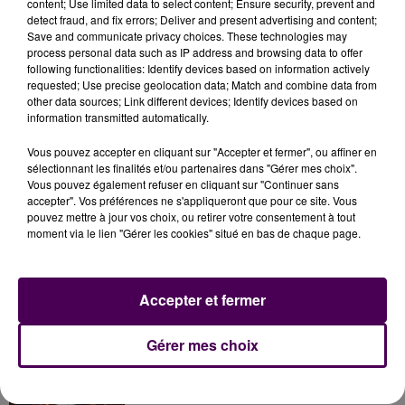
content; Use limited data to select content; Ensure security, prevent and
Et, histoire si ce n’est d’impressionner, au moins
detect fraud, and fix errors; Deliver and present advertising and content;
d’illustrer le propos, les véhicules d’intervention et le
Save and communicate privacy choices. These technologies may
matériel de type radars ou éthylotests seront
process personal data such as IP address and browsing data to offer
following functionalities: Identify devices based on information actively
présentés.
requested; Use precise geolocation data; Match and combine data from
other data sources; Link different devices; Identify devices based on
information transmitted automatically.
Vous pouvez accepter en cliquant sur "Accepter et fermer", ou affiner en
sélectionnant les finalités et/ou partenaires dans "Gérer mes choix".
Vous pouvez également refuser en cliquant sur "Continuer sans
accepter". Vos préférences ne s'appliqueront que pour ce site. Vous
pouvez mettre à jour vos choix, ou retirer votre consentement à tout
moment via le lien "Gérer les cookies" situé en bas de chaque page.
À LA UNE
Accepter et fermer
7 août 2026
Gérer mes choix
Gagnez vos pass pour le V and B Fest' 2026 !