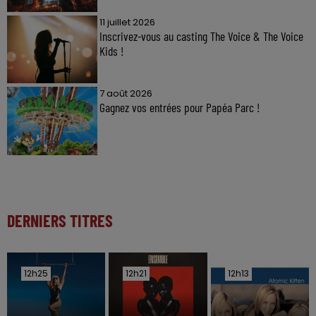
11 juillet 2026
Inscrivez-vous au casting The Voice & The Voice
Kids !
7 août 2026
Gagnez vos entrées pour Papéa Parc !
DERNIERS TITRES
12h25
12h25
12h21
12h21
12h13
12h13