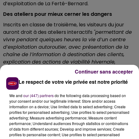
d’exploitation de La Ferté-Bernard.
Des ateliers pour mieux cerner les dangers
Inscrits en classe de troisième, les visiteurs du jour
auront droit à des ateliers interactifs
"permettant de
vivre pendant quelques heures la vie d’un centre
d’exploitation autoroutier, avec présentation de la
chaîne de l’information à destination des clients,
explication des actions de viabilité hivernale,
découverte du métier d’agent routier ou encore de
Continuer sans accepter
l’entretien du réseau"
précise le service
Le respect de votre vie privée est notre priorité
communication de Vinci.
Présence des gendarmes du peloton autoroutier
We and
our (447) partners
do the following data processing based on
your consent and/or our legitimate interest: Store and/or access
Partenaire de l’opération, le peloton autoroutier de la
information on a device; Use limited data to select advertising; Create
gendarmerie nationale sera également présent pour
profiles for personalised advertising; Use profiles to select personalised
advertising; Measure advertising performance; Measure content
évoquer avec les élèves, les comportements
performance; Understand audiences through statistics or combinations
dangereux au volant : vitesse, hypovigilance, alcool,
of data from different sources; Develop and improve services; Create
stupéfiants, ceinture de sécurité, téléphone portable…
profiles to personalise content; Use profiles to select personalised