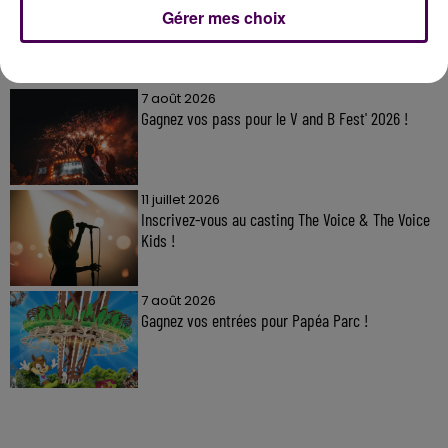
Gérer mes choix
À LA UNE
7 août 2026
Gagnez vos pass pour le V and B Fest' 2026 !
11 juillet 2026
Inscrivez-vous au casting The Voice & The Voice
Kids !
7 août 2026
Gagnez vos entrées pour Papéa Parc !