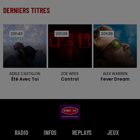
DERNIERS TITRES
20h43
20h43
20h39
20h39
20h36
20h36
ADELE CASTILLON
ZOE WEES
ALEX WARREN
Été Avec Toi
Control
Fever Dream
RADIO
INFOS
REPLAYS
JEUX