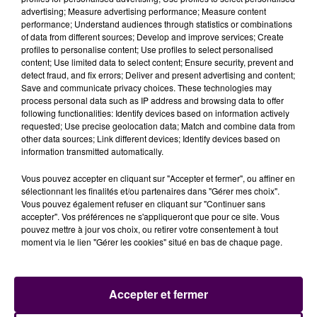
leur volière définitive ici-même au Refuge de l'Arche
advertising; Measure advertising performance; Measure content
performance; Understand audiences through statistics or combinations
sous une trentaine de jours, lorsque la quarantaine
of data from different sources; Develop and improve services; Create
sera levée. Quant aux deux petits singes capucins, ils
profiles to personalise content; Use profiles to select personalised
resteront en zone de transit avant d'être transférés
content; Use limited data to select content; Ensure security, prevent and
detect fraud, and fix errors; Deliver and present advertising and content;
vers un lieu d'accueil définitif approprié à leurs
Save and communicate privacy choices. These technologies may
besoins"
précise l’équipe du refuge animalier
process personal data such as IP address and browsing data to offer
mayennais dans un communiqué adressé aux
following functionalities: Identify devices based on information actively
requested; Use precise geolocation data; Match and combine data from
rédactions.
other data sources; Link different devices; Identify devices based on
information transmitted automatically.
Crédit photos : Refuge de l'Arche
Vous pouvez accepter en cliquant sur "Accepter et fermer", ou affiner en
sélectionnant les finalités et/ou partenaires dans "Gérer mes choix".
Vous pouvez également refuser en cliquant sur "Continuer sans
accepter". Vos préférences ne s'appliqueront que pour ce site. Vous
pouvez mettre à jour vos choix, ou retirer votre consentement à tout
moment via le lien "Gérer les cookies" situé en bas de chaque page.
Accepter et fermer