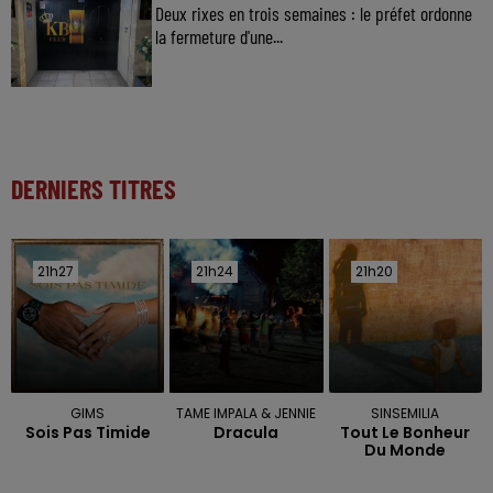
Deux rixes en trois semaines : le préfet ordonne
la fermeture d'une...
DERNIERS TITRES
21h27
21h27
21h24
21h24
21h20
21h20
GIMS
TAME IMPALA & JENNIE
SINSEMILIA
Sois Pas Timide
Dracula
Tout Le Bonheur
Du Monde