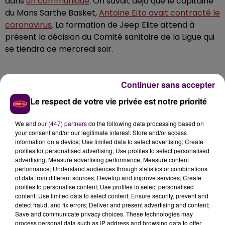
dans
un communiqué
. On savait déjà que le capitaine
du Mans Sarthe Basket,
Antoine Eïto avait contracté le
coronavirus
. La formation de Jeep Elite attend à
présent la décision du Comité sanitaire de la Ligue qui
se tiendra ce mercredi soir.
�ÈÈ}�}��È`��� ́
Continuer sans accepter
�x�
Le respect de votre vie privée est notre priorité
Les tests Covid-19 passés ce lundi 5 octobre ont
We and
our (447) partners
do the following data processing based on
révélé deux cas positifs dans le groupe
your consent and/or our legitimate interest: Store and/or access
information on a device; Use limited data to select advertising; Create
professionnel.
profiles for personalised advertising; Use profiles to select personalised
advertising; Measure advertising performance; Measure content
�x :
https://t.co/UnJaJZCrPm
performance; Understand audiences through statistics or combinations
of data from different sources; Develop and improve services; Create
pic.twitter.com/Ah9aOQ8XQz
profiles to personalise content; Use profiles to select personalised
— MSB_Officiel (@MSB_Officiel)
October 6, 2020
content; Use limited data to select content; Ensure security, prevent and
detect fraud, and fix errors; Deliver and present advertising and content;
Save and communicate privacy choices. These technologies may
process personal data such as IP address and browsing data to offer