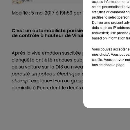
access information on a 
select personalised ad
statistics or combinatio
Modifié : 5 mai 2017 à 19h59 par Emilien Borderie
profiles to select person
Deliver and present adv
data such as IP address 
C'est un automobiliste parisien d'une 40aine d'ann
requested; Use precise g
de contrôle à hauteur de Villaines-sous-Lucé.
based on information tra
Vous pouvez accepter en 
Après la vive émotion suscitée par cet énième dram
mes choix". Vous pouvez
d'enquête ont été rendues publiques. Ce vendredi 5 m
ce site. Vous pouvez met
bas de chaque page.
de sa voiture sur la D13 au niveau de la commune de 
percuté un poteau électrique en béton, effectué plu
champ"
explique-t-on au groupement de gendarmeri
domicilié à Paris, dont le décès a été constaté sur p