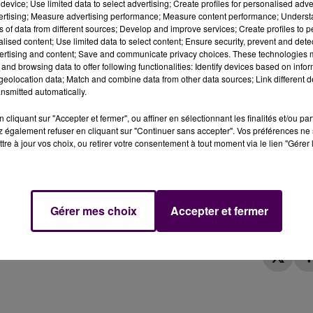
device; Use limited data to select advertising; Create profiles for personalised adver
vertising; Measure advertising performance; Measure content performance; Unders
ns of data from different sources; Develop and improve services; Create profiles to 
alised content; Use limited data to select content; Ensure security, prevent and detect
ertising and content; Save and communicate privacy choices. These technologies
and browsing data to offer following functionalities: Identify devices based on infor
ées qui a perdu la vie ce vendredi 5 mai lors d'une per
eolocation data; Match and combine data from other data sources; Link different de
nsmitted automatically.
cliquant sur "Accepter et fermer", ou affiner en sélectionnant les finalités et/ou pa
e de la route en Sarthe, de premières conclusions
 également refuser en cliquant sur "Continuer sans accepter". Vos préférences ne 
ai, vers 1h du matin, un automobiliste a perdu le contrôl
tre à jour vos choix, ou retirer votre consentement à tout moment via le lien "Gérer 
Villaines-sous-Lucé :
"Le véhicule a heurté le fossé,
sieurs tonneaux et fini sa course sur le toit dans un
e de la Sarthe. Au volant, un homme âgé de 43 ans,
Gérer mes choix
Accepter et fermer
lace.