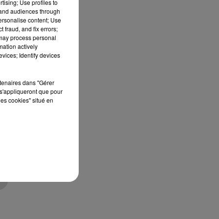
tising; Use profiles to
tand audiences through
personalise content; Use
 fraud, and fix errors;
 may process personal
mation actively
te
vices; Identify devices
rtenaires dans "Gérer
s'appliqueront que pour
e
les cookies" situé en