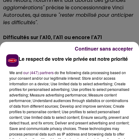
des retours, notamment aux abords des grandes
agglomérations"
précise le concessionnaire Vinci
Autoroutes, qui assure
"rester mobilisé pour anticiper
les difficultés"
.
Difficultés sur l'A10, l'A11 ou encore l'A71
Continuer sans accepter
Dans le Centre-Val-de-Loire et le grand ouest, le
Le respect de votre vie privée est notre priorité
trafic s’annonce très dense dans le sens des retours
sur l’A10 dans les secteurs d’Orléans et de Tours ce
We and
our (447) partners
do the following data processing based on
samedi entre 11h et 16h puis ce dimanche entre 11h et
your consent and/or our legitimate interest: Store and/or access
19h. Sur l’A11 dans la traversée du Mans, les usagers
information on a device; Use limited data to select advertising; Create
seront particulièrement nombreux en direction de
profiles for personalised advertising; Use profiles to select personalised
advertising; Measure advertising performance; Measure content
Paris ce samedi entre 11h et 15h puis ce dimanche de
performance; Understand audiences through statistics or combinations
11h à 19h. Difficultés à prévoir également au niveau de
of data from different sources; Develop and improve services; Create
la barrière de Vierzon sur l’A71, ces samedi et
profiles to personalise content; Use profiles to select personalised
content; Use limited data to select content; Ensure security, prevent and
dimanche en milieu d’après-midi.
detect fraud, and fix errors; Deliver and present advertising and content;
Save and communicate privacy choices. These technologies may
process personal data such as IP address and browsing data to offer