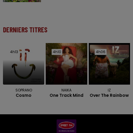
DERNIERS TITRES
4h13
4h13
4h10
4h10
4h06
4h06
SOPRANO
NAIKA
IZ
Cosmo
One Track Mind
Over The Rainbow