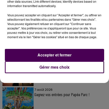
other data sources; Link different devices; Identify devices based on
information transmitted automatically.
Vous pouvez accepter en cliquant sur "Accepter et fermer", ou affiner en
sélectionnant les finalités et/ou partenaires dans "Gérer mes choix".
Vous pouvez également refuser en cliquant sur "Continuer sans
À LA UNE
accepter". Vos préférences ne s'appliqueront que pour ce site. Vous
pouvez mettre à jour vos choix, ou retirer votre consentement à tout
moment via le lien "Gérer les cookies" situé en bas de chaque page.
7 août 2026
Gagnez vos pass pour le V and B Fest' 2026 !
Accepter et fermer
11 juillet 2026
Gérer mes choix
Inscrivez-vous au casting The Voice & The Voice
Kids !
7 août 2026
Gagnez vos entrées pour Papéa Parc !