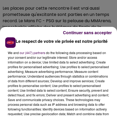
Les places pour cette rencontre il est vrai aussi
prometteuse qu'excitante sont parties en un temps
record. Le Mans FC - PSG sur la pelouse du MMArena,
improbable affiche des huitièmes de finale de la
Continuer sans accepter
Coupe de la Ligue le 18 décembre, se disputera de
toute évidence à guichets fermés. Si l'on n'a pas réussi
Le respect de votre vie privée est notre priorité
à avoir de places pour ce match, on pourra se
consoler dans le centre-ville du Mans : un écran géant
We and
our (447) partners
do the following data processing based on
your consent and/or our legitimate interest: Store and/or access
sera installé dans l'îlot commercial de
la Visitation
, en
information on a device; Use limited data to select advertising; Create
haut de la rue Gambetta, sur la grande esplanade du
profiles for personalised advertising; Use profiles to select personalised
cloître. Places limitées à 2 500 personnes. Le coup
advertising; Measure advertising performance; Measure content
performance; Understand audiences through statistics or combinations
d'envoi de la rencontre sera donné à 21h05. Là-
of data from different sources; Develop and improve services; Create
encore, mieux vaut arriver un peu en avance !
profiles to personalise content; Use profiles to select personalised
content; Use limited data to select content; Ensure security, prevent and
detect fraud, and fix errors; Deliver and present advertising and content;
Save and communicate privacy choices. These technologies may
process personal data such as IP address and browsing data to offer
following functionalities: Identify devices based on information actively
requested; Use precise geolocation data; Match and combine data from