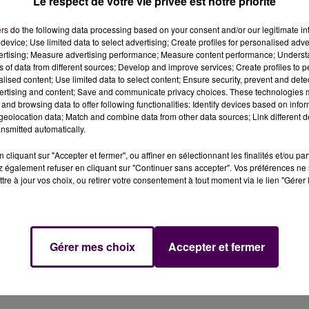
Le respect de votre vie privée est notre priorité
ers
do the following data processing based on your consent and/or our legitimate int
device; Use limited data to select advertising; Create profiles for personalised adver
9 et de 57 ans, ont trouvé la mort dans une collision
vertising; Measure advertising performance; Measure content performance; Unders
sur la D323.
ns of data from different sources; Develop and improve services; Create profiles to 
alised content; Use limited data to select content; Ensure security, prevent and detect
ertising and content; Save and communicate privacy choices. These technologies
and browsing data to offer following functionalities: Identify devices based on infor
 : au niveau de la commune de Duneau, sur la D323, trois
eolocation data; Match and combine data from other data sources; Link different de
e indéterminée, un premier véhicule, circulant dans le sen
nsmitted automatically.
 sur la chaussée"
selon le groupement de gendarmerie d
oiture qui arrivait en sens inverse, puis de plein-fouet un
cliquant sur "Accepter et fermer", ou affiner en sélectionnant les finalités et/ou pa
 également refuser en cliquant sur "Continuer sans accepter". Vos préférences ne 
tre à jour vos choix, ou retirer votre consentement à tout moment via le lien "Gérer 
i qu’un homme de 59 ans, demeurant quant à lui au Mans,
a été constaté sur place, le second est survenu peu de
Gérer mes choix
Accepter et fermer
isième automobiliste, un habitant de Montfort-le-Gesnois
 l’hôpital du Mans. Durant l’intervention des secours et po