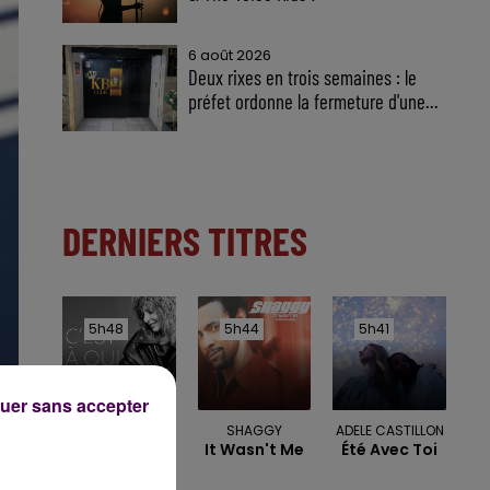
6 août 2026
Deux rixes en trois semaines : le
préfet ordonne la fermeture d'une...
DERNIERS TITRES
5h48
5h48
5h44
5h44
5h41
5h41
uer sans accepter
MYLENE FARMER
SHAGGY
ADELE CASTILLON
C'est À Qui Le
It Wasn't Me
Été Avec Toi
Tour