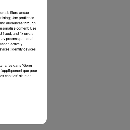
erest: Store and/or
tising; Use profiles to
tand audiences through
personalise content; Use
 fraud, and fix errors;
 may process personal
mation actively
vices; Identify devices
s
e
e
rtenaires dans "Gérer
s'appliqueront que pour
les cookies" situé en
ur