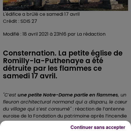
L'édifice a brûlé ce samedi 17 avril
Crédit :
SDIS 27
Modifié : 18 avril 2021 à 23h16 par La rédaction
Consternation. La petite église de
Romilly-la-Puthenaye a été
détruite par les flammes ce
samedi 17 avril.
"C’est
une petite Notre-Dame partie en flammes
, un
fleuron architectural normand qui a disparu, le cœur
du village qui s’est consumé"
: réaction de l’antenne
euroise de la Fondation du patrimoine après l’incendie
qui a ravagé dans la matinée de ce samedi 17 avril
Continuer sans accepter
l’église de Romilly-la-Puthenaye. Les dégâts sont