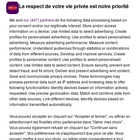
Le respect de votre vie privée est notre priorité
estimés à plus d’un million d’euros. Un
appel aux dons
est lancé.
We and
our (447) partners
do the following data processing based on
your consent and/or our legitimate interest: Store and/or access
information on a device; Use limited data to select advertising; Create
profiles for personalised advertising; Use profiles to select personalised
advertising; Measure advertising performance; Measure content
performance; Understand audiences through statistics or combinations
of data from different sources; Develop and improve services; Create
profiles to personalise content; Use profiles to select personalised
content; Use limited data to select content; Ensure security, prevent and
detect fraud, and fix errors; Deliver and present advertising and content;
Save and communicate privacy choices. These technologies may
process personal data such as IP address and browsing data to offer
À LA UNE
following functionalities: Identify devices based on information actively
requested; Use precise geolocation data; Match and combine data from
other data sources; Link different devices; Identify devices based on
information transmitted automatically.
31 juillet 2026
Gagnez vos entrées à Terra Botanica !
Vous pouvez accepter en cliquant sur "Accepter et fermer", ou affiner en
sélectionnant les finalités et/ou partenaires dans "Gérer mes choix".
Vous pouvez également refuser en cliquant sur "Continuer sans
accepter". Vos préférences ne s'appliqueront que pour ce site. Vous
11 juillet 2026
pouvez mettre à jour vos choix, ou retirer votre consentement à tout