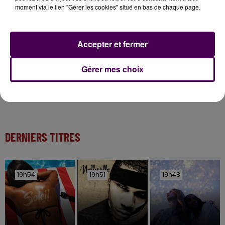
Inscrivez-vous au casting The Voice & The Voice
moment via le lien "Gérer les cookies" situé en bas de chaque page.
Kids !
Accepter et fermer
12h00
Des pompiers du Centre Val de Loire envoyé en
renfort dans l'Aude
Gérer mes choix
DERNIERS TITRES
19h54
19h54
19h51
19h51
19h48
19h48