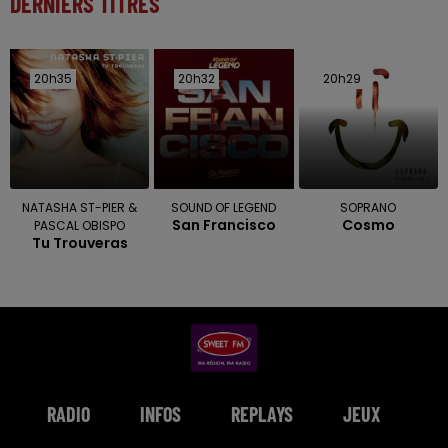
DERNIERS TITRES
20h35
20h35
20h32
20h32
20h29
20h29
NATASHA ST-PIER &
SOUND OF LEGEND
SOPRANO
San Francisco
Cosmo
PASCAL OBISPO
Tu Trouveras
RADIO
INFOS
REPLAYS
JEUX