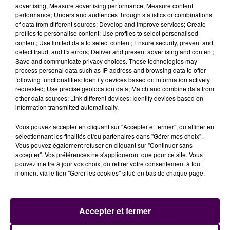
blasons de ces deux marques étaient apposés sur des
advertising; Measure advertising performance; Measure content
performance; Understand audiences through statistics or combinations
cycles fabriqués au Mans. Il en reste quelques traces
of data from different sources; Develop and improve services; Create
grâce aux plaques en laiton sur les guidons. On
profiles to personalise content; Use profiles to select personalised
remarque par exemple que Good’s faisait graver les
content; Use limited data to select content; Ensure security, prevent and
detect fraud, and fix errors; Deliver and present advertising and content;
armoiries de la capitale sarthoise sur ses vélos ou
Save and communicate privacy choices. These technologies may
encore que sur certains Sylla, était dessiné le circuit
process personal data such as IP address and browsing data to offer
des 24 Heures. Son travail est donc également
following functionalities: Identify devices based on information actively
requested; Use precise geolocation data; Match and combine data from
historique :
"Tous les vélos sont différents et il y a tout
other data sources; Link different devices; Identify devices based on
un travail pour savoir quand et qui les a
information transmitted automatically.
fabriqués"
explique la jeune femme.
Vous pouvez accepter en cliquant sur "Accepter et fermer", ou affiner en
sélectionnant les finalités et/ou partenaires dans "Gérer mes choix".
Vous pouvez également refuser en cliquant sur "Continuer sans
accepter". Vos préférences ne s'appliqueront que pour ce site. Vous
pouvez mettre à jour vos choix, ou retirer votre consentement à tout
moment via le lien "Gérer les cookies" situé en bas de chaque page.
Accepter et fermer