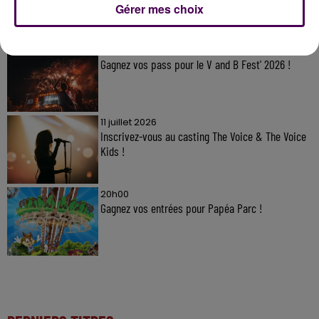
À LA UNE
Gérer mes choix
20h00
Gagnez vos pass pour le V and B Fest' 2026 !
11 juillet 2026
Inscrivez-vous au casting The Voice & The Voice
Kids !
20h00
Gagnez vos entrées pour Papéa Parc !