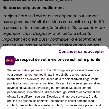
Ne pas se déplacer inutilement
L’objectif étant d’éviter de se déplacer inutilement
aux urgences, l’hôpital du Mans nous invite en priorité
à consulter le médecin généraliste :
"Se présenter aux
urgences, c’est s’exposer à un délai d’attente
important et c’est aussi contribuer à encombrer le
service. Ne pas se rendre à l'hôpital quand on est
grippé, c'est participer à la lutte contre la diffusion
Continuer sans accepter
du virus, au moins dans ce lieu"
résume la direction.
Le respect de votre vie privée est notre priorité
Les visites sont déconseillées
We and
our (447) partners
do the following data processing based on
En raison de la progression de l’épidémie de grippe, il
your consent and/or our legitimate interest: Store and/or access
est vivement recommandé aux proches de ne pas
information on a device; Use limited data to select advertising; Create
profiles for personalised advertising; Use profiles to select personalised
rendre visite aux hospitalisés, sauf absolue nécessité,
advertising; Measure advertising performance; Measure content
mais de privilégier les communications téléphoniques :
performance; Understand audiences through statistics or combinations
"En cas d’impossibilité de différer sa venue à
of data from different sources; Develop and improve services; Create
profiles to personalise content; Use profiles to select personalised
l’hôpital, tout consultant ou visiteur qui présente un
content; Use limited data to select content; Ensure security, prevent and
syndrome grippal doit avertir l’équipe de soins qui