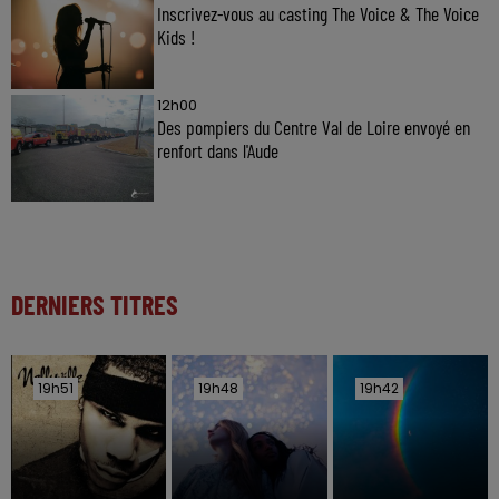
Inscrivez-vous au casting The Voice & The Voice
Kids !
12h00
Des pompiers du Centre Val de Loire envoyé en
renfort dans l'Aude
DERNIERS TITRES
19h51
19h51
19h48
19h48
19h42
19h42