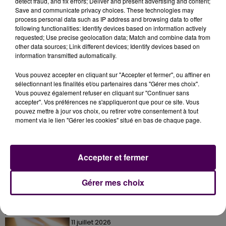
detect fraud, and fix errors; Deliver and present advertising and content;
lui indiquera les mesures d’hygiène à respecter"
fait
Save and communicate privacy choices. These technologies may
process personal data such as IP address and browsing data to offer
savoir l’hôpital du Mans.
following functionalities: Identify devices based on information actively
requested; Use precise geolocation data; Match and combine data from
other data sources; Link different devices; Identify devices based on
information transmitted automatically.
Vous pouvez accepter en cliquant sur "Accepter et fermer", ou affiner en
sélectionnant les finalités et/ou partenaires dans "Gérer mes choix".
Vous pouvez également refuser en cliquant sur "Continuer sans
accepter". Vos préférences ne s'appliqueront que pour ce site. Vous
pouvez mettre à jour vos choix, ou retirer votre consentement à tout
moment via le lien "Gérer les cookies" situé en bas de chaque page.
À LA UNE
Accepter et fermer
31 juillet 2026
Gagnez vos entrées à Terra Botanica !
Gérer mes choix
11 juillet 2026