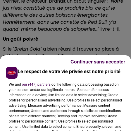
Verrier, le créateur, brandit un atout singulier :
"Notre
jus n’est constitué que de produits bio, ce qui le
différencie des autres boissons énergisantes.
Honnêtement, dans une canette de Red Bull, y’a
quand-même beaucoup de saloperies…"
livre-t-il.
Un goût poivré
Si le
"Breizh Cola"
a bien réussi à trouver sa place à
côté des géants Coca et Pepsi, pourquoi une boisson
Continuer sans accepter
qui affiche fièrement ses couleurs ornaises ne
pourrait-elle pas s’en sortir ?
"Je me suis rapproché
Le respect de votre vie privée est notre priorité
des gars de Bioterre, qui brassent leur propre bière à
Alençon, et ensemble on a trouvé la bonne recette.
We and
our (447) partners
do the following data processing based on
your consent and/or our legitimate interest: Store and/or access
Au début, ça brûlait la langue, c’était très poivré,
information on a device; Use limited data to select advertising; Create
mais on a ajusté les dosages et on s’est fixé à 2% de
profiles for personalised advertising; Use profiles to select personalised
gingembre. J’invite les gens à goûter !"
lance Jérôme
advertising; Measure advertising performance; Measure content
performance; Understand audiences through statistics or combinations
Verrier qui propose le
"Six One Juice"
à la vente dans
of data from different sources; Develop and improve services; Create
sa boutique de la rue du Jeudi à Alençon.
profiles to personalise content; Use profiles to select personalised
content; Use limited data to select content; Ensure security, prevent and