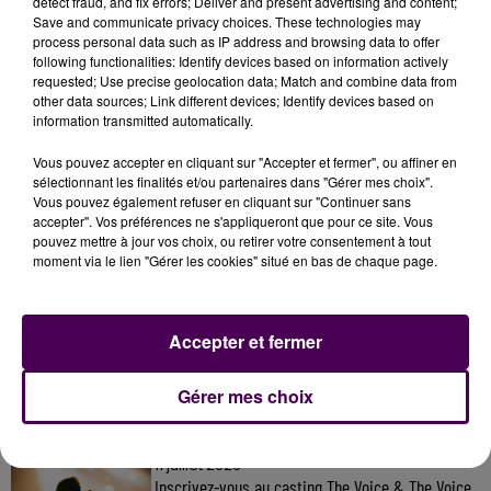
detect fraud, and fix errors; Deliver and present advertising and content;
Écouter le podcast
Save and communicate privacy choices. These technologies may
process personal data such as IP address and browsing data to offer
following functionalities: Identify devices based on information actively
requested; Use precise geolocation data; Match and combine data from
other data sources; Link different devices; Identify devices based on
information transmitted automatically.
Vous pouvez accepter en cliquant sur "Accepter et fermer", ou affiner en
sélectionnant les finalités et/ou partenaires dans "Gérer mes choix".
Vous pouvez également refuser en cliquant sur "Continuer sans
accepter". Vos préférences ne s'appliqueront que pour ce site. Vous
pouvez mettre à jour vos choix, ou retirer votre consentement à tout
moment via le lien "Gérer les cookies" situé en bas de chaque page.
À LA UNE
Accepter et fermer
7 août 2026
Gagnez vos pass pour le V and B Fest' 2026 !
Gérer mes choix
11 juillet 2026
Inscrivez-vous au casting The Voice & The Voice