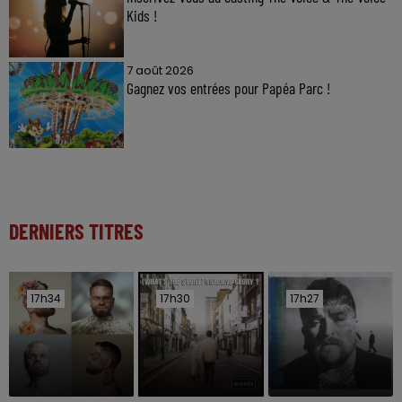
Kids !
7 août 2026
Gagnez vos entrées pour Papéa Parc !
DERNIERS TITRES
17h34
17h34
17h30
17h30
17h27
17h27