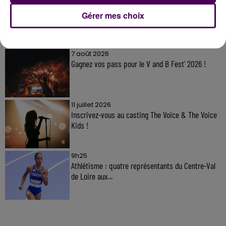
Gérer mes choix
À LA UNE
7 août 2026
Gagnez vos pass pour le V and B Fest' 2026 !
11 juillet 2026
Inscrivez-vous au casting The Voice & The Voice
Kids !
9h25
Athlétisme : quatre représentants du Centre-Val
de Loire aux...