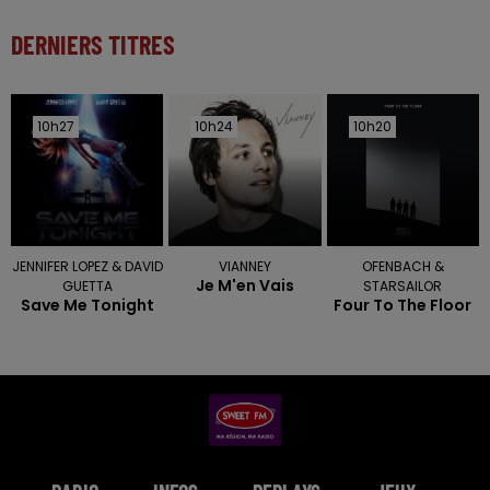
DERNIERS TITRES
10h27
10h27
10h24
10h24
10h20
10h20
JENNIFER LOPEZ & DAVID
VIANNEY
OFENBACH &
Je M'en Vais
GUETTA
STARSAILOR
Save Me Tonight
Four To The Floor