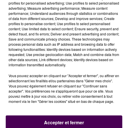
profiles for personalised advertising; Use profiles to select personalised
- Vous êtes un acteur de la vie locale, et vous pensez
advertising; Measure advertising performance; Measure content
pouvoir apporter une information qui pourrait
performance; Understand audiences through statistics or combinations
of data from different sources; Develop and improve services; Create
intéresser la rédaction de Sweet FM ?
Contactez nos
profiles to personalise content; Use profiles to select personalised
journalistes
.
content; Use limited data to select content; Ensure security, prevent and
detect fraud, and fix errors; Deliver and present advertising and content;
Save and communicate privacy choices. These technologies may
VOUS AVEZ DES QUESTIONS ?
process personal data such as IP address and browsing data to offer
following functionalities: Identify devices based on information actively
Pour en savoir plus sur Sweet FM et ce que nous
requested; Use precise geolocation data; Match and combine data from
other data sources; Link different devices; Identify devices based on
proposons,
contactez-nous sans plus attendre par
information transmitted automatically.
téléphone ou par message
.
Vous pouvez accepter en cliquant sur "Accepter et fermer", ou affiner en
sélectionnant les finalités et/ou partenaires dans "Gérer mes choix".
Vous pouvez également refuser en cliquant sur "Continuer sans
accepter". Vos préférences ne s'appliqueront que pour ce site. Vous
pouvez mettre à jour vos choix, ou retirer votre consentement à tout
moment via le lien "Gérer les cookies" situé en bas de chaque page.
Accepter et fermer