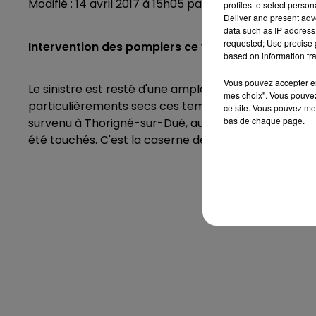
Modifié : 14 avril 2017 à 15h05 par Emilien Borderie
profiles to select person
Deliver and present adv
data such as IP address 
requested; Use precise g
Intervention des pompiers ce vendredi 14 avril po
based on information tra
Vous pouvez accepter en 
Le sinistre est resté d'une ampleur modérée, mais il 
mes choix". Vous pouvez
particulièrements secs ces temps-ci : les pompiers 
ce site. Vous pouvez met
bas de chaque page.
survenu à Thorigné-sur-Dué, au niveau du lieu-dit de
été touchés. C'est la caserne de Connerré qui a été 