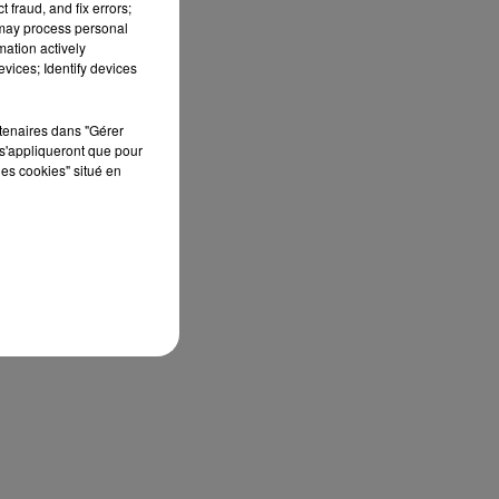
 fraud, and fix errors;
 may process personal
mation actively
vices; Identify devices
rtenaires dans "Gérer
s'appliqueront que pour
les cookies" situé en
t