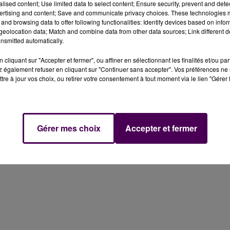
alised content; Use limited data to select content; Ensure security, prevent and detect
ertising and content; Save and communicate privacy choices. These technologies
and browsing data to offer following functionalities: Identify devices based on infor
eolocation data; Match and combine data from other data sources; Link different de
ur un feu de forêt à Thorigné-sur-Dué.
nsmitted automatically.
cliquant sur "Accepter et fermer", ou affiner en sélectionnant les finalités et/ou pa
vient rappeler que les sols et la végétation sont
 également refuser en cliquant sur "Continuer sans accepter". Vos préférences ne 
ont été appelés ce vendredi 14 avril pour un feu de forêt
tre à jour vos choix, ou retirer votre consentement à tout moment via le lien "Gérer 
s Petits-Bois. Vers 16h30, environ 50 mètres carré avaien
mobilisée, personne n'a été blessé.
Gérer mes choix
Accepter et fermer