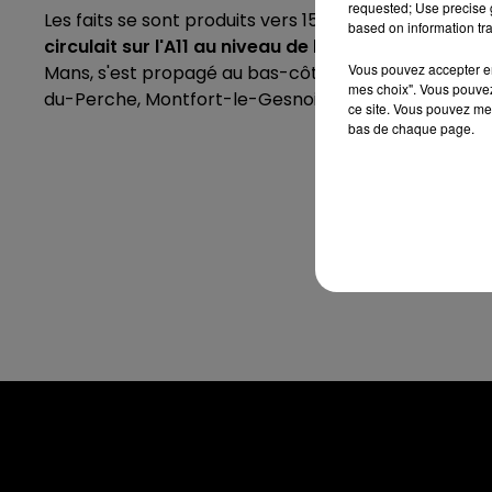
requested; Use precise g
Les faits se sont produits vers 15h ce mercredi 8 s
based on information tra
circulait sur l'A11 au niveau de la commune de C
Vous pouvez accepter en 
Mans, s'est propagé au bas-côté de l'autoroute. L
mes choix". Vous pouvez
du-Perche, Montfort-le-Gesnois et Saint-Cosme-en-
ce site. Vous pouvez met
bas de chaque page.