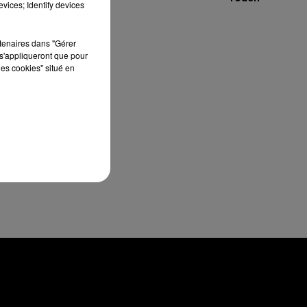
vices; Identify devices
rtenaires dans "Gérer
n-
s'appliqueront que pour
les cookies" situé en