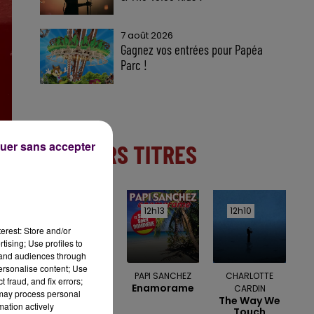
7 août 2026
Gagnez vos entrées pour Papéa
Parc !
uer sans accepter
DERNIERS TITRES
12h21
12h21
12h13
12h13
12h10
12h10
erest: Store and/or
tising; Use profiles to
tand audiences through
personalise content; Use
CHRISTOPHE MAE
PAPI SANCHEZ
CHARLOTTE
 fraud, and fix errors;
La Lune
Enamorame
CARDIN
 may process personal
The Way We
mation actively
Touch