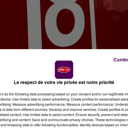
Contin
Le respect de votre vie privée est notre priorité
ers
do the following data processing based on your consent and/or our legitimate int
device; Use limited data to select advertising; Create profiles for personalised adver
vertising; Measure advertising performance; Measure content performance; Unders
ns of data from different sources; Develop and improve services; Create profiles to 
é appelés en milieu d'après-midi ce mercredi 8
alised content; Use limited data to select content; Ensure security, prevent and detect
urd sur l'A11 entre Chartres et Le Mans.
ertising and content; Save and communicate privacy choices. These technologies
and browsing data to offer following functionalities: Identify devices based on infor