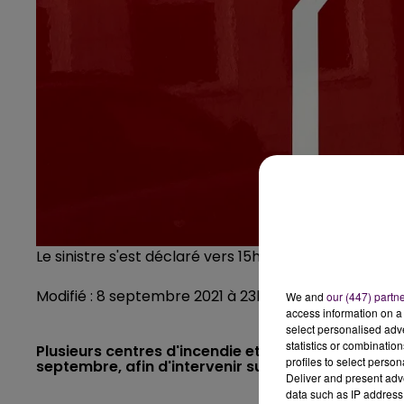
Le sinistre s'est déclaré vers 15h
Modifié : 8 septembre 2021 à 23h59 par La rédaction
We and
our (447) partn
access information on a 
select personalised ad
statistics or combinatio
Plusieurs centres d'incendie et de secours ont ét
profiles to select person
septembre, afin d'intervenir sur un feu de poids-lo
Deliver and present adv
data such as IP address 