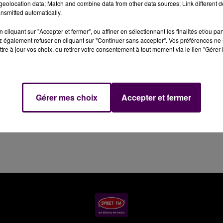
eolocation data; Match and combine data from other data sources; Link different de
eptembre :
un feu s'est déclaré sur un poids-lourd qui
nsmitted automatically.
ourgenard
. Le sinistre, survenu dans le sens Chartres - Le
cliquant sur "Accepter et fermer", ou affiner en sélectionnant les finalités et/ou pa
es sapeurs-pompiers de La Ferté-Bernard, Mamers, Autho
 également refuser en cliquant sur "Continuer sans accepter". Vos préférences ne 
Vairais ont été mobilisés.
tre à jour vos choix, ou retirer votre consentement à tout moment via le lien "Gérer 
Gérer mes choix
Accepter et fermer