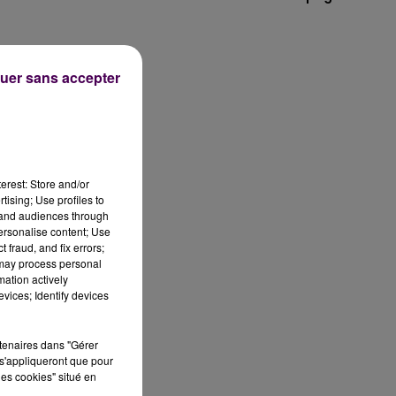
re
uer sans accepter
s
erest: Store and/or
tising; Use profiles to
tand audiences through
personalise content; Use
 fraud, and fix errors;
 may process personal
mation actively
ur
vices; Identify devices
rtenaires dans "Gérer
s'appliqueront que pour
les cookies" situé en