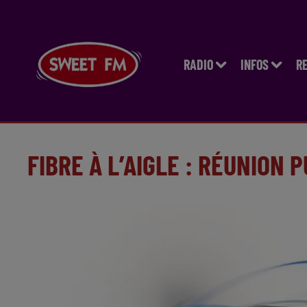
RADIO
INFOS
R
FIBRE À L’AIGLE : RÉUNION 