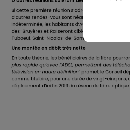
D'autres réunions suivront début 2019
Si cette première réunion s’adresse en particulier au
d’autres rendez-vous sont néanmoins projetés pour le
indéterminée, les habitants d’Aube, Beaufai, Brethel
des-Bruyères et Rai seront ciblés, puis en février c
Tuboeuf, Saint-Nicolas-de-Sommaire et Saint-Ouen
Une montée en débit très nette
En toute théorie, les bénéficiaires de la fibre pour
plus rapide qu'avec l'ADSL, permettant des téléc
télévision en haute définition"
promet le Conseil dép
comme titulaire, pour une durée de vingt-cinq ans, d
déploiement d’ici fin 2019 du réseau de fibre optique s