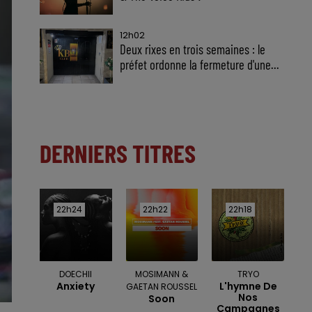
12h02
Deux rixes en trois semaines : le
préfet ordonne la fermeture d'une...
DERNIERS TITRES
22h24
22h24
22h22
22h22
22h18
22h18
DOECHII
MOSIMANN &
TRYO
Anxiety
L'hymne De
GAETAN ROUSSEL
Nos
Soon
Campagnes