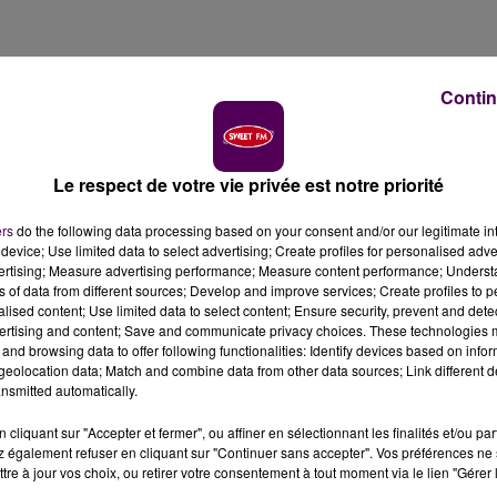
cembre à L'Aigle pour évoquer le déploiement de la fib
Contin
ès au réseau internet plus rapide sur le territoire.
 le courant de l’été, les travaux de déploiement du réseau
Le respect de votre vie privée est notre priorité
 alentours :
"Le début de la commercialisation de l’accè
 de décembre, des habitants de L’Aigle pourront ainsi
ers
do the following data processing based on your consent and/or our legitimate int
chnologie"
indique le Conseil départemental de l’Orne,
device; Use limited data to select advertising; Create profiles for personalised adver
vertising; Measure advertising performance; Measure content performance; Unders
ns of data from different sources; Develop and improve services; Create profiles to 
alised content; Use limited data to select content; Ensure security, prevent and detect
ertising and content; Save and communicate privacy choices. These technologies
and browsing data to offer following functionalities: Identify devices based on infor
la connexion et les avantages de la fibre pour naviguer s
eolocation data; Match and combine data from other data sources; Link different de
r le Conseil départemental et l’office Orne Métropole Très
nsmitted automatically.
h dans la salle Michaux à L’Aigle :
"Au cours de cette
 les usages de la fibre, le projet de déploiement et le
cliquant sur "Accepter et fermer", ou affiner en sélectionnant les finalités et/ou pa
 également refuser en cliquant sur "Continuer sans accepter". Vos préférences ne 
tre à jour vos choix, ou retirer votre consentement à tout moment via le lien "Gérer 