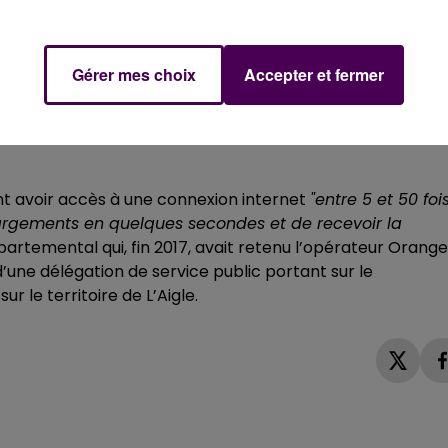
x habitants de L’Aigle et de Saint-Sulpice-sur-Risle,
 reste du territoire : en janvier, à une date encore
Gérer mes choix
Accepter et fermer
, Le Ménil-Bérard, Saint-Hilaire-sur Risle, Saint-Symphorie
eux de Chandai, Saint-Martin-d’Ecublei, Saint-Michel-
-sur-Iton.
ront avoir accès à une connexion internet
"entre 5 et 50 foi
hargements en quelques secondes et de recevoir la
artemental qui, fin 2017, avait retenu l’opérateur Orange
’une délégation de service public portant sur le
ur le territoire de L’Aigle.