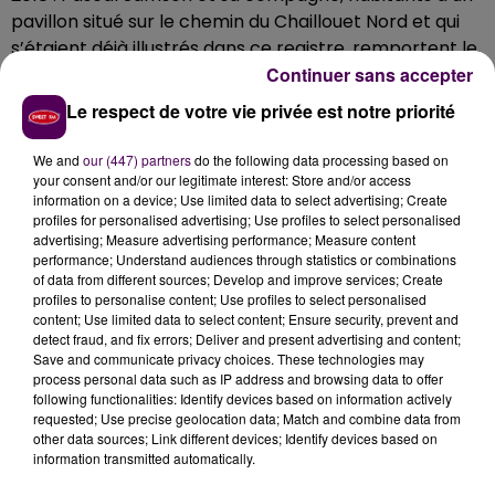
pavillon situé sur le chemin du Chaillouet Nord et qui
s’étaient déjà illustrés dans ce registre, remportent le
Continuer sans accepter
premier prix de la catégorie grâce à un jardin –visible
de la rue, c’est un critère- il est vrai joliment
Le respect de votre vie privée est notre priorité
végétalisé et haut en couleurs. On notera la création
par leurs soins d'un parterre de fleurs laissant
We and
our (447) partners
do the following data processing based on
apparaître le nombre
"61"
au pied d'un arbuste... De
your consent and/or our legitimate interest: Store and/or access
information on a device; Use limited data to select advertising; Create
quoi faire flancher le jury ornais sans doute !
profiles for personalised advertising; Use profiles to select personalised
advertising; Measure advertising performance; Measure content
performance; Understand audiences through statistics or combinations
of data from different sources; Develop and improve services; Create
profiles to personalise content; Use profiles to select personalised
content; Use limited data to select content; Ensure security, prevent and
detect fraud, and fix errors; Deliver and present advertising and content;
Save and communicate privacy choices. These technologies may
process personal data such as IP address and browsing data to offer
following functionalities: Identify devices based on information actively
requested; Use precise geolocation data; Match and combine data from
other data sources; Link different devices; Identify devices based on
information transmitted automatically.
À LA UNE