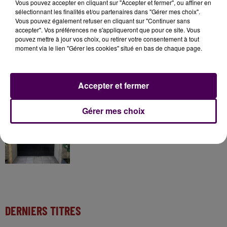
Vous pouvez accepter en cliquant sur "Accepter et fermer", ou affiner en
sélectionnant les finalités et/ou partenaires dans "Gérer mes choix".
31 juillet 2026
Vous pouvez également refuser en cliquant sur "Continuer sans
Gagnez vos entrées à Terra Botanica !
accepter". Vos préférences ne s'appliqueront que pour ce site. Vous
pouvez mettre à jour vos choix, ou retirer votre consentement à tout
moment via le lien "Gérer les cookies" situé en bas de chaque page.
11 juillet 2026
Inscrivez-vous au casting The Voice & The Voice
Accepter et fermer
Kids !
Gérer mes choix
12h02
Deux rixes en trois semaines : le préfet ordonne
la fermeture d'une...
DERNIERS TITRES