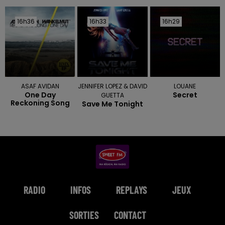
16h36
16h36
16h33
16h33
16h29
16h29
ASAF AVIDAN
JENNIFER LOPEZ & DAVID
LOUANE
One Day
Secret
GUETTA
Reckoning Song
Save Me Tonight
RADIO
INFOS
REPLAYS
JEUX
SORTIES
CONTACT