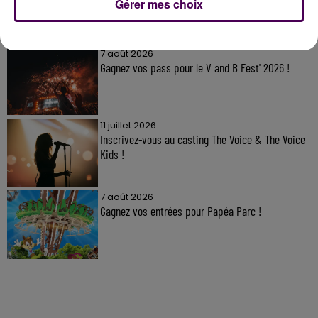
Gérer mes choix
À LA UNE
7 août 2026
Gagnez vos pass pour le V and B Fest' 2026 !
11 juillet 2026
Inscrivez-vous au casting The Voice & The Voice
Kids !
7 août 2026
Gagnez vos entrées pour Papéa Parc !