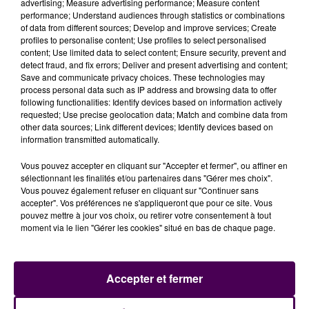
advertising; Measure advertising performance; Measure content
présidé le Forum de l'agriculture raisonnée
performance; Understand audiences through statistics or combinations
respectueuse de l'environnement, en 2002 et 2003,
of data from different sources; Develop and improve services; Create
profiles to personalise content; Use profiles to select personalised
elle a compté parmi les membres de la Commission
content; Use limited data to select content; Ensure security, prevent and
de la Charte de l'environnement. A peine nommée
detect fraud, and fix errors; Deliver and present advertising and content;
remplaçante de Xavier Beulin, Christiane Lambert, 56
Save and communicate privacy choices. These technologies may
process personal data such as IP address and browsing data to offer
ans, appelait les candidats à la présidentielle à sortir
following functionalities: Identify devices based on information actively
du bois :
"L’agriculture a été absente des primaires
requested; Use precise geolocation data; Match and combine data from
de la droite et de la gauche, absente du débat
other data sources; Link different devices; Identify devices based on
information transmitted automatically.
aujourd’hui encore, or l’agriculture régresse, dérive !"
lançait-elle.
Vous pouvez accepter en cliquant sur "Accepter et fermer", ou affiner en
sélectionnant les finalités et/ou partenaires dans "Gérer mes choix".
Vous pouvez également refuser en cliquant sur "Continuer sans
accepter". Vos préférences ne s'appliqueront que pour ce site. Vous
pouvez mettre à jour vos choix, ou retirer votre consentement à tout
moment via le lien "Gérer les cookies" situé en bas de chaque page.
Accepter et fermer