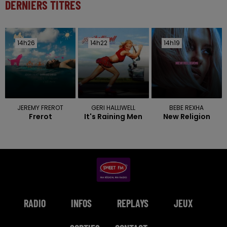
DERNIERS TITRES
14h26
14h26
14h22
14h22
14h19
14h19
JEREMY FREROT
GERI HALLIWELL
BEBE REXHA
Frerot
It's Raining Men
New Religion
RADIO
INFOS
REPLAYS
JEUX