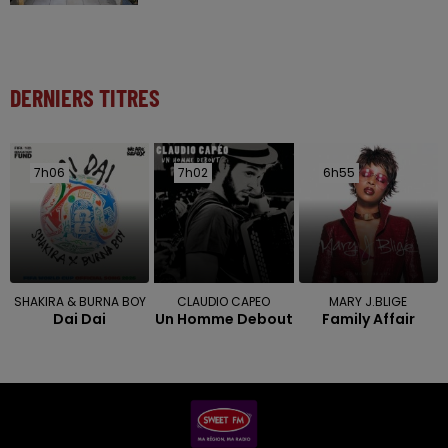
DERNIERS TITRES
7h06
7h06
7h02
7h02
6h55
6h55
SHAKIRA & BURNA BOY
CLAUDIO CAPEO
MARY J.BLIGE
Dai Dai
Un Homme Debout
Family Affair