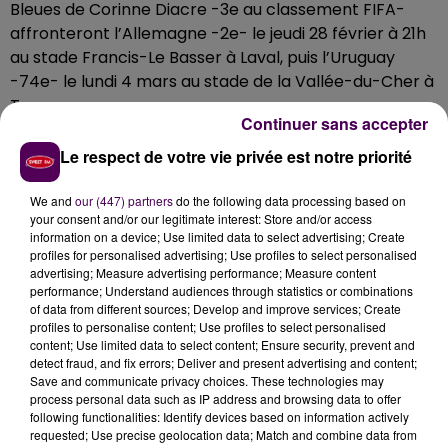
Bleues de Corinne Diacre -3e au classement FIFA-
affronteront l’Allemagne -2e- le jeudi 28 février à 21h
au stade Francis-Le Basser à Laval, puis l’Uruguay
-74e- le lundi 4 mars au stade de la Vallée-du-Cher à
Tours.
Continuer sans accepter
En vue de la Coupe du Monde
Le respect de votre vie privée est notre priorité
Ces rendez-vous s’inscrivent dans le cadre de la
préparation à la Coupe du Monde de la FIFA
"France
We and
our (447) partners
do the following data processing based on
your consent and/or our legitimate interest: Store and/or access
2019"
, organisée du 7 juin au 7 juillet dans neuf villes :
information on a device; Use limited data to select advertising; Create
Grenoble, Le Havre, Lyon, Montpellier, Nice, Paris,
profiles for personalised advertising; Use profiles to select personalised
Reims, Rennes et Valenciennes. Les deux rencontres
advertising; Measure advertising performance; Measure content
performance; Understand audiences through statistics or combinations
préparatoires disputées dans l’ouest seront
of data from different sources; Develop and improve services; Create
retransmises en direct à la télévision sur W9.
profiles to personalise content; Use profiles to select personalised
content; Use limited data to select content; Ensure security, prevent and
detect fraud, and fix errors; Deliver and present advertising and content;
Save and communicate privacy choices. These technologies may
process personal data such as IP address and browsing data to offer
following functionalities: Identify devices based on information actively
requested; Use precise geolocation data; Match and combine data from