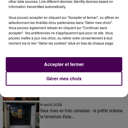
other data sources; Link different devices; Identify devices based on
information transmitted automatically.
Vous pouvez accepter en cliquant sur "Accepter et fermer", ou affiner en
sélectionnant les finalités et/ou partenaires dans "Gérer mes choix".
Vous pouvez également refuser en cliquant sur "Continuer sans
À LA UNE
accepter". Vos préférences ne s'appliqueront que pour ce site. Vous
pouvez mettre à jour vos choix, ou retirer votre consentement à tout
moment via le lien "Gérer les cookies" situé en bas de chaque page.
31 juillet 2026
Gagnez vos entrées à Terra Botanica !
Accepter et fermer
11 juillet 2026
Gérer mes choix
Inscrivez-vous au casting The Voice & The Voice
Kids !
6 août 2026
Deux rixes en trois semaines : le préfet ordonne
la fermeture d'une...