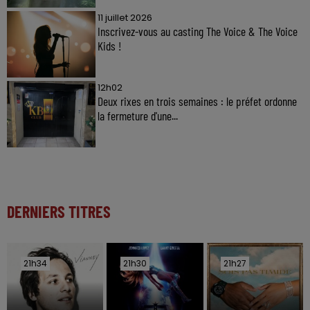
11 juillet 2026
Inscrivez-vous au casting The Voice & The Voice
Kids !
12h02
Deux rixes en trois semaines : le préfet ordonne
la fermeture d'une...
DERNIERS TITRES
21h34
21h34
21h30
21h30
21h27
21h27