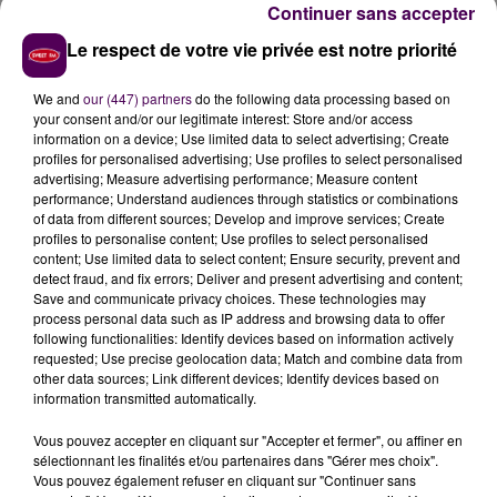
Continuer sans accepter
Stage au Croisic
Le respect de votre vie privée est notre priorité
Concernant l’avant-saison, un premier match de
préparation est programmé le 7 juillet à Beaufort-en-
We and
our (447) partners
do the following data processing based on
Vallée contre Niort, une formation de Ligue 2. Quelques
your consent and/or our legitimate interest: Store and/or access
jours plus tard, Vincent Créhin et ses coéquipiers
information on a device; Use limited data to select advertising; Create
profiles for personalised advertising; Use profiles to select personalised
seront opposés à une autre équipe professionnelle, le
advertising; Measure advertising performance; Measure content
Red Star. Ils partiront ensuite en stage au Croisic du 20
performance; Understand audiences through statistics or combinations
au 23 juillet. Le calendrier des matchs du championnat
of data from different sources; Develop and improve services; Create
profiles to personalise content; Use profiles to select personalised
National sera quant à lui dévoilé le vendredi 13 juillet
content; Use limited data to select content; Ensure security, prevent and
mais il faudra patienter jusqu'au 10 août pour voir les
detect fraud, and fix errors; Deliver and present advertising and content;
Manceaux évoluer sur la pelouse du MMArena.
Save and communicate privacy choices. These technologies may
process personal data such as IP address and browsing data to offer
#NATIONAL
Présentation du nouveau maillot pour la
following functionalities: Identify devices based on information actively
requested; Use precise geolocation data; Match and combine data from
prochaine saison. �S&
other data sources; Link different devices; Identify devices based on
pic.twitter.com/oWMxPoupa5
information transmitted automatically.
— LE MANS FC Officiel (@LEMANSFC)
27 juin 2018
Vous pouvez accepter en cliquant sur "Accepter et fermer", ou affiner en
sélectionnant les finalités et/ou partenaires dans "Gérer mes choix".
#NATIONAL
Programme d'intersaison pour notre
Vous pouvez également refuser en cliquant sur "Continuer sans
équipe première en vue de préparer la prochaine