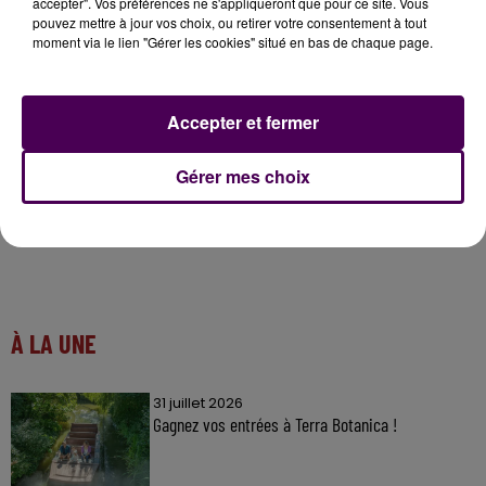
accepter". Vos préférences ne s'appliqueront que pour ce site. Vous
saison en National. �x️
pouvez mettre à jour vos choix, ou retirer votre consentement à tout
moment via le lien "Gérer les cookies" situé en bas de chaque page.
pic.twitter.com/mkwHyxIYmC
— LE MANS FC Officiel (@LEMANSFC)
27 juin 2018
Accepter et fermer
Gérer mes choix
À LA UNE
31 juillet 2026
Gagnez vos entrées à Terra Botanica !