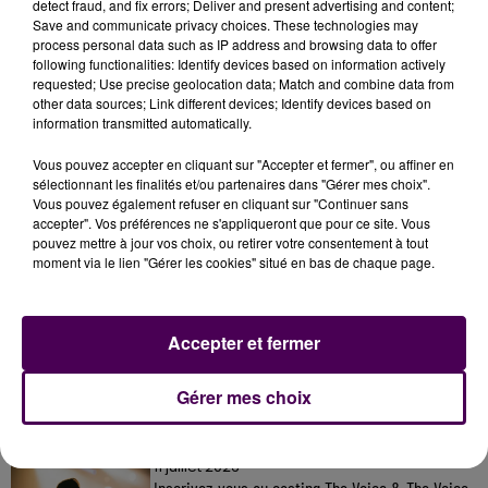
detect fraud, and fix errors; Deliver and present advertising and content;
impérative au 06 19 63 48 40 ou par mail
Save and communicate privacy choices. These technologies may
via
ul.nogentlerotrou@croix-rouge.fr
!
process personal data such as IP address and browsing data to offer
following functionalities: Identify devices based on information actively
requested; Use precise geolocation data; Match and combine data from
other data sources; Link different devices; Identify devices based on
information transmitted automatically.
Vous pouvez accepter en cliquant sur "Accepter et fermer", ou affiner en
sélectionnant les finalités et/ou partenaires dans "Gérer mes choix".
Vous pouvez également refuser en cliquant sur "Continuer sans
accepter". Vos préférences ne s'appliqueront que pour ce site. Vous
pouvez mettre à jour vos choix, ou retirer votre consentement à tout
moment via le lien "Gérer les cookies" situé en bas de chaque page.
À LA UNE
Accepter et fermer
7 août 2026
Gagnez vos pass pour le V and B Fest' 2026 !
Gérer mes choix
11 juillet 2026
Inscrivez-vous au casting The Voice & The Voice