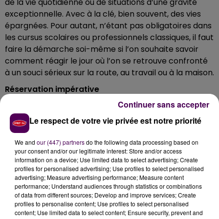
de la vie quotidienne ou de situations d’une gravité
exceptionnelle. Avec à la clé, bien souvent, des vies
épargnées. Pour autant, n’étant pas obligatoires dans
les cursus scolaires ou professionnels classiques, il faut
faire la démarche soi-même si l’on souhaite savoir
comment réagir le jour où l’on se retrouve confronté
à un souci sérieux sur la route, au travail ou à la maison.
Réservation impérative
Continuer sans accepter
Parmi les structures officiellement habilitées par l'Etat
et dont les compétences ont donc été
Le respect de votre vie privée est notre priorité
préalablement vérifiées pour dispenser les
enseignements en matière de secourisme, figure La
We and
our (447) partners
do the following data processing based on
your consent and/or our legitimate interest: Store and/or access
Croix-Rouge Française. L’antenne locale de Nogent-
information on a device; Use limited data to select advertising; Create
le-Rotrou assurera sa prochaine formation
profiles for personalised advertising; Use profiles to select personalised
"Prévention et Secours Civique de niveau 1"
les
advertising; Measure advertising performance; Measure content
performance; Understand audiences through statistics or combinations
samedi 9 février de 9h à 17h ainsi que dimanche 10
of data from different sources; Develop and improve services; Create
février de 9h à 12h, au 20 rue du Château et pour un
profiles to personalise content; Use profiles to select personalised
coût par personne de 60 euros. Réservation
content; Use limited data to select content; Ensure security, prevent and