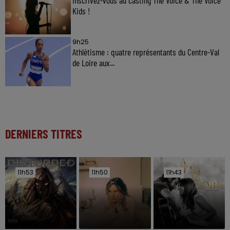
Kids !
9h25
Athlétisme : quatre représentants du Centre-Val
de Loire aux...
DERNIERS TITRES
11h53
11h53
11h50
11h50
11h43
11h43