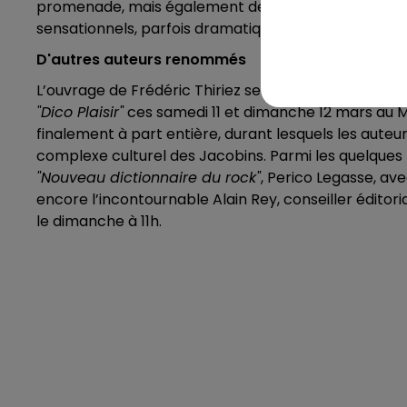
promenade, mais également des endroits magiques, il
sensationnels, parfois dramatiques. En citant à l’oc
D'autres auteurs renommés
L’ouvrage de Frédéric Thiriez sera mis à l’honneur, 
"Dico Plaisir"
ces samedi 11 et dimanche 12 mars au Man
finalement à part entière, durant lesquels les auteu
complexe culturel des Jacobins. Parmi les quelques
"Nouveau dictionnaire du rock"
, Perico Legasse, av
encore l’incontournable Alain Rey, conseiller éditori
le dimanche à 11h.