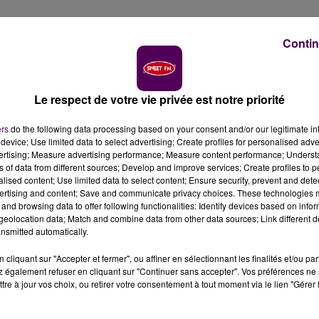
Contin
ionale de Football. Mais Frédéric Thiriez a d'autres vi
assionné des sommets. Auteur d'un "Dictionnaire
tés du festival "Dico Plaisir" ce week-end au Mans.
Le respect de votre vie privée est notre priorité
s, c’était pour inaugurer le MMArena, le qualifiant de
"sta
ers
do the following data processing based on your consent and/or our legitimate int
eillir des matchs de foot internationaux mais aussi un
device; Use limited data to select advertising; Create profiles for personalised adver
Six ans plus tard, l’équipement sportif peine à se trouver u
vertising; Measure advertising performance; Measure content performance; Unders
ns of data from different sources; Develop and improve services; Create profiles to 
 Ligue Nationale de Football a raccroché. Pour sa profession
alised content; Use limited data to select content; Ensure security, prevent and detect
, mais aussi pour se consacrer à son autre passion, celle
ertising and content; Save and communicate privacy choices. These technologies
ire amoureux de la montagne"
.
and browsing data to offer following functionalities: Identify devices based on infor
eolocation data; Match and combine data from other data sources; Link different de
nsmitted automatically.
 années, Frédéric Thiriez a notamment participé à
cliquant sur "Accepter et fermer", ou affiner en sélectionnant les finalités et/ou pa
 conduit, avec Marc Batard, l'expédition
"Fraternité"
ave
 également refuser en cliquant sur "Continuer sans accepter". Vos préférences ne 
tre à jour vos choix, ou retirer votre consentement à tout moment via le lien "Gérer 
 près de l'Everest. L’auteur du
"Dictionnaire amoureux d
on livre publié aux édition Plon, de simples lieux de