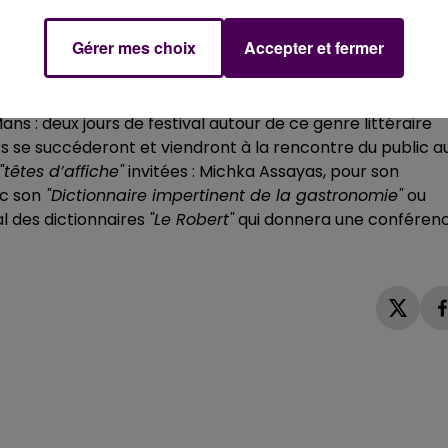
 revient sur des légendes tenaces, sur des faits parfois
casion, dans ses récits, d’autres férus des roches escarpée
Gérer mes choix
Accepter et fermer
parmi de nombreux autres, lors de la deuxième édition de
s : deux jours de festival autour de ce genre littéraire
rs se succéderont et viendront à la rencontre du public a
"têtes d’affiche"
invitées : Michka Assayas, pour son
ec son
"Dictionnaire impertinent de la gastronomie"
ou
al des dictionnaires
"Le Robert"
qui donnera une conféren