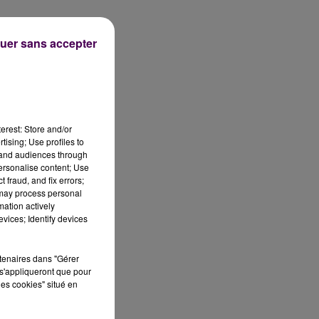
uer sans accepter
es
de
erest: Store and/or
tising; Use profiles to
ne
tand audiences through
personalise content; Use
 fraud, and fix errors;
 may process personal
mation actively
vices; Identify devices
rtenaires dans "Gérer
c
s'appliqueront que pour
les cookies" situé en
e