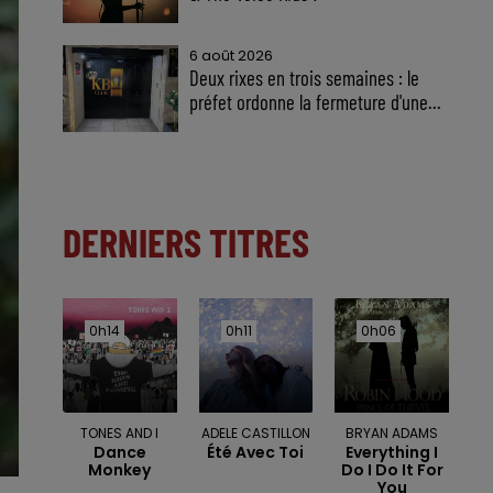
6 août 2026
Deux rixes en trois semaines : le
préfet ordonne la fermeture d'une...
DERNIERS TITRES
0h14
0h14
0h11
0h11
0h06
0h06
TONES AND I
ADELE CASTILLON
BRYAN ADAMS
Dance
Été Avec Toi
Everything I
Monkey
Do I Do It For
You