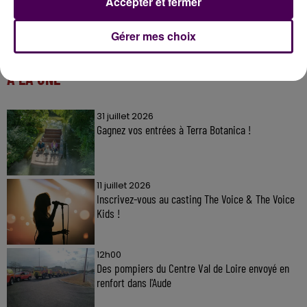
Accepter et fermer
Gérer mes choix
À LA UNE
31 juillet 2026
Gagnez vos entrées à Terra Botanica !
11 juillet 2026
Inscrivez-vous au casting The Voice & The Voice
Kids !
12h00
Des pompiers du Centre Val de Loire envoyé en
renfort dans l'Aude