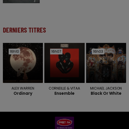
DERNIERS TITRES
16h10
16h10
16h07
16h07
16h03
16h03
ALEX WARREN
CORNEILLE & VITAA
MICHAEL JACKSON
Ordinary
Ensemble
Black Or White