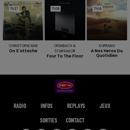
7h27
7h27
7h18
7h18
7h14
7h14
CHRISTOPHE MAE
OFENBACH &
SOPRANO
On S'attache
A Nos Heros Du
STARSAILOR
Quotidien
Four To The Floor
RADIO
INFOS
REPLAYS
JEUX
SORTIES
CONTACT