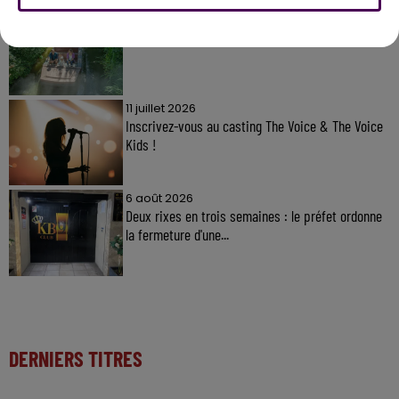
31 juillet 2026
Gagnez vos entrées à Terra Botanica !
11 juillet 2026
Inscrivez-vous au casting The Voice & The Voice
Kids !
6 août 2026
Deux rixes en trois semaines : le préfet ordonne
la fermeture d'une...
DERNIERS TITRES