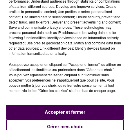
provenance de Grande-Bretagne est notamment
performance; Understand audiences through statistics or combinations
of data from different sources; Develop and improve services; Create
suspecté dans près de 60% des cas positifs
profiles to personalise content; Use profiles to select personalised
actuellement recensés dans la région. En parallèle, la
content; Use limited data to select content; Ensure security, prevent and
campagne de vaccination se poursuit. Un peu plus de
detect fraud, and fix errors; Deliver and present advertising and content;
Save and communicate privacy choices. These technologies may
105 000 Normands ont reçu leur deuxième injection
,
process personal data such as IP address and browsing data to offer
soit 3,5% de l'ensemble de la population régionale. Au
following functionalities: Identify devices based on information actively
total, 279 210 injections ont été réalisées
indique l’ARS
requested; Use precise geolocation data; Match and combine data from
other data sources; Link different devices; Identify devices based on
dans son communiqué
.
information transmitted automatically.
Vous pouvez accepter en cliquant sur "Accepter et fermer", ou affiner en
sélectionnant les finalités et/ou partenaires dans "Gérer mes choix".
Vous pouvez également refuser en cliquant sur "Continuer sans
accepter". Vos préférences ne s'appliqueront que pour ce site. Vous
pouvez mettre à jour vos choix, ou retirer votre consentement à tout
moment via le lien "Gérer les cookies" situé en bas de chaque page.
Accepter et fermer
À LA UNE
Gérer mes choix