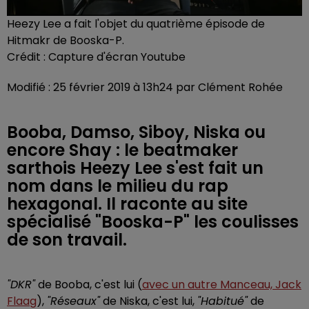
Heezy Lee a fait l'objet du quatrième épisode de
Hitmakr de Booska-P.
Crédit :
Capture d'écran Youtube
Modifié : 25 février 2019 à 13h24 par Clément Rohée
Booba, Damso, Siboy, Niska ou
encore Shay : le beatmaker
sarthois Heezy Lee s'est fait un
nom dans le milieu du rap
hexagonal. Il raconte au site
spécialisé "Booska-P" les coulisses
de son travail.
"DKR"
de Booba, c'est lui (
avec un autre Manceau, Jack
Flaag
),
"Réseaux"
de Niska, c'est lui,
"Habitué"
de