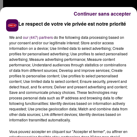
Continuer sans accepter
Le respect de votre vie privée est notre priorité
We and
our (447) partners
do the following data processing based on
your consent and/or our legitimate interest: Store and/or access
information on a device; Use limited data to select advertising; Create
profiles for personalised advertising; Use profiles to select personalised
advertising; Measure advertising performance; Measure content
En attendant que le Manceau sorte de nouveaux titres
performance; Understand audiences through statistics or combinations
à lui, ré-écoutons l'un de ses derniers morceaux,
of data from different sources; Develop and improve services; Create
profiles to personalise content; Use profiles to select personalised
"Qu'est ce qu'on s'aime"
, dévoilé en avril 2017, qui
content; Use limited data to select content; Ensure security, prevent and
cumule près de 100 000 vues sur Youtube :
detect fraud, and fix errors; Deliver and present advertising and content;
Save and communicate privacy choices. These technologies may
process personal data such as IP address and browsing data to offer
following functionalities: Identify devices based on information actively
requested; Use precise geolocation data; Match and combine data from
other data sources; Link different devices; Identify devices based on
information transmitted automatically.
Vous pouvez accepter en cliquant sur "Accepter et fermer", ou affiner en
sélectionnant les finalités et/ou partenaires dans "Gérer mes choix".