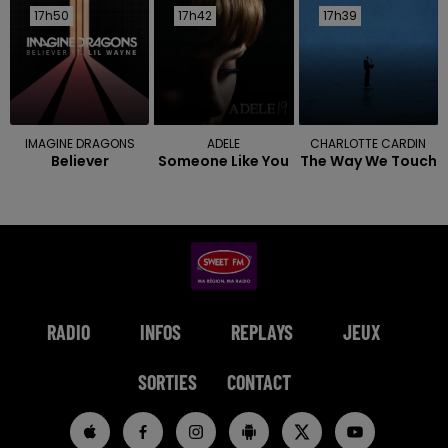
17h50
17h50
17h42
17h42
17h39
17h39
IMAGINE DRAGONS
ADELE
CHARLOTTE CARDIN
Believer
Someone Like You
The Way We Touch
RADIO
INFOS
REPLAYS
JEUX
SORTIES
CONTACT