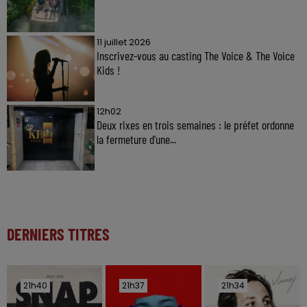
11 juillet 2026
Inscrivez-vous au casting The Voice & The Voice
Kids !
12h02
Deux rixes en trois semaines : le préfet ordonne
la fermeture d'une...
DERNIERS TITRES
21h40
21h40
21h37
21h37
21h34
21h34