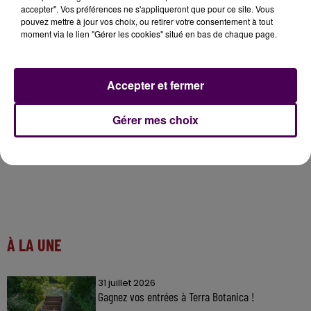
accepter". Vos préférences ne s'appliqueront que pour ce site. Vous
un appel à la générosité auprès de celles et ceux qui
pouvez mettre à jour vos choix, ou retirer votre consentement à tout
se sentiraient concernés par la problématique.
moment via le lien "Gérer les cookies" situé en bas de chaque page.
Écouter le podcast
Accepter et fermer
Gérer mes choix
À LA UNE
31 juillet 2026
Gagnez vos entrées à Terra Botanica !