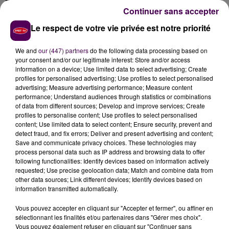
Risques amplifiés
Continuer sans accepter
"Les autorités compétentes ont exigé, il y a plus de
Le respect de votre vie privée est notre priorité
dix ans déjà, que les élus du Mans engagent le
chantier de construction d'une nouvelle réserve
We and
our (447) partners
do the following data processing based on
d'eau brute, pour assurer l'alimentation au robinet
your consent and/or our legitimate interest: Store and/or access
en cas de pépin. Ça n'a jamais été fait. Et là, alors
information on a device; Use limited data to select advertising; Create
profiles for personalised advertising; Use profiles to select personalised
que l'arrivée d'Ikea ne fait qu'amplifier les risques
advertising; Measure advertising performance; Measure content
d'écoulements d'hydrocarbures par exemple dans la
performance; Understand audiences through statistics or combinations
rivière, voire dans les nappes phréatiques du terrain,
of data from different sources; Develop and improve services; Create
profiles to personalise content; Use profiles to select personalised
on n'a toujours aucune garantie que des travaux
content; Use limited data to select content; Ensure security, prevent and
soient un jour lancés"
précise Jean-Claude Querville.
detect fraud, and fix errors; Deliver and present advertising and content;
Save and communicate privacy choices. These technologies may
Pas encore les fonds pour financer le recours
process personal data such as IP address and browsing data to offer
following functionalities: Identify devices based on information actively
Les avocats de l'association rédigent actuellement le
requested; Use precise geolocation data; Match and combine data from
recours pour un dépôt auprès du tribunal administratif
other data sources; Link different devices; Identify devices based on
information transmitted automatically.
de Nantes au plus vite. Mais l'argent manque :
"Il nous
faut environ 5 à 6 000 euros pour mener à bien
Vous pouvez accepter en cliquant sur "Accepter et fermer", ou affiner en
l'opération. Nous n'avons pas encore collecté toute
sélectionnant les finalités et/ou partenaires dans "Gérer mes choix".
la somme"
reconnaît Jean-Claude Querville, qui lance
Vous pouvez également refuser en cliquant sur "Continuer sans